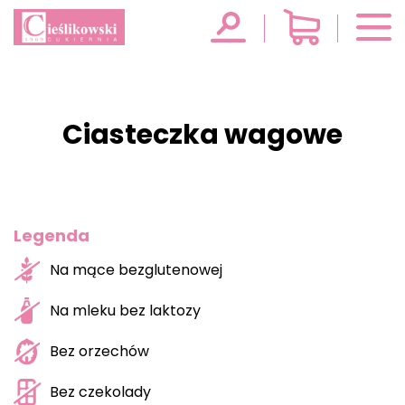
Ciasteczka wagowe
Legenda
Na mące bezglutenowej
Na mleku bez laktozy
Bez orzechów
Bez czekolady