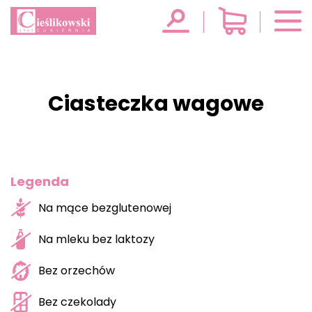
Ciasteczka wagowe
Legenda
Na mące bezglutenowej
Na mleku bez laktozy
Bez orzechów
Bez czekolady