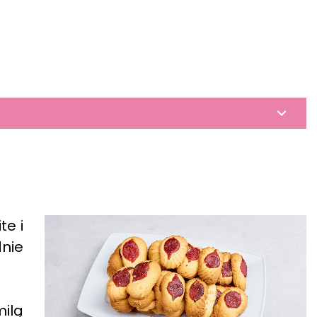
te i
dnie
milą