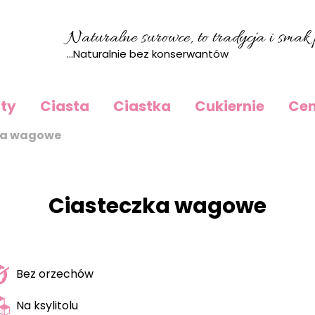
Naturalne surowce, to tradycja i smak p
...Naturalnie bez konserwantów
rty
Ciasta
Ciastka
Cukiernie
Cen
ka wagowe
Ciasteczka wagowe
Bez orzechów
Na ksylitolu