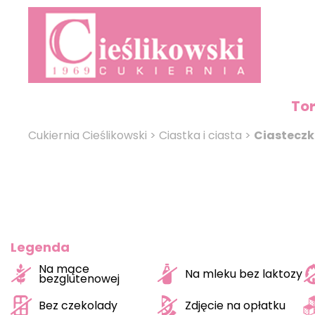
To
Cukiernia Cieślikowski
>
Ciastka i ciasta
>
Ciastecz
Legenda
Na mące
Na mleku bez laktozy
bezglutenowej
Bez czekolady
Zdjęcie na opłatku