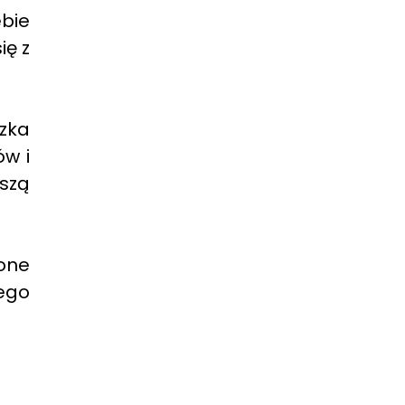
ebie
ię z
czka
ów i
szą
one
ego