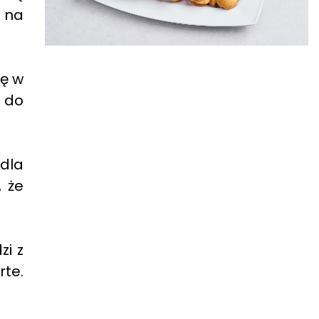
e na
ię w
e do
 dla
 że
zi z
te.