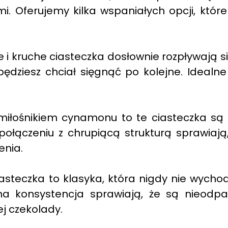
mi. Oferujemy kilka wspaniałych opcji, któr
e i kruche ciasteczka dosłownie rozpływają s
będziesz chciał sięgnąć po kolejne. Idealn
 miłośnikiem cynamonu to te ciasteczka są
łączeniu z chrupiącą strukturą sprawiają,
enia.
steczka to klasyka, która nigdy nie wychod
a konsystencja sprawiają, że są nieodpar
j czekolady.