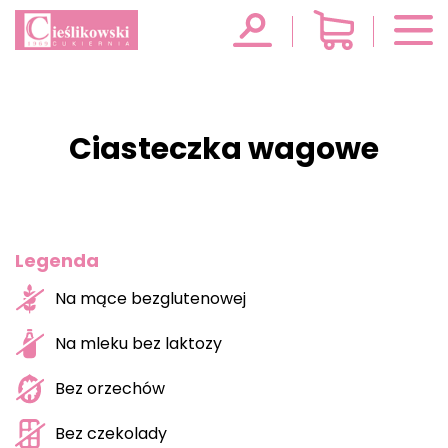
Ciasteczka wagowe
Legenda
Na mące bezglutenowej
Na mleku bez laktozy
Bez orzechów
Bez czekolady