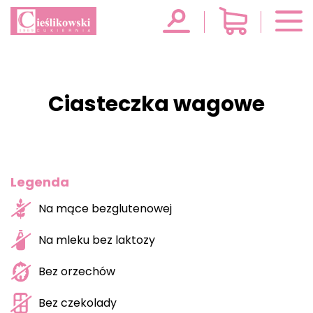
Ciasteczka wagowe
Legenda
Na mące bezglutenowej
Na mleku bez laktozy
Bez orzechów
Bez czekolady