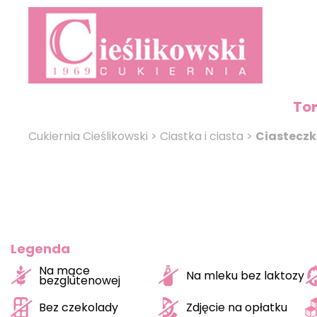
To
Cukiernia Cieślikowski
>
Ciastka i ciasta
>
Ciastecz
Legenda
Na mące
Na mleku bez laktozy
bezglutenowej
Bez czekolady
Zdjęcie na opłatku