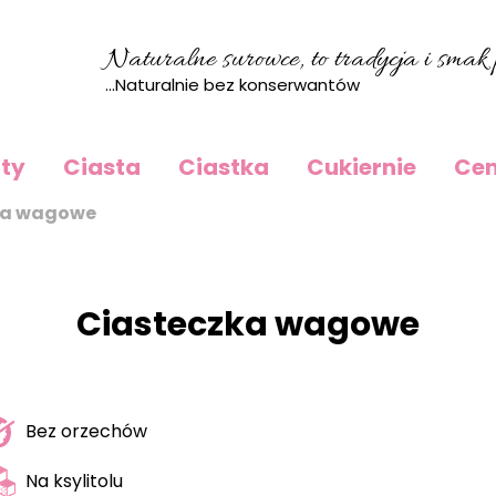
Naturalne surowce, to tradycja i smak p
...Naturalnie bez konserwantów
rty
Ciasta
Ciastka
Cukiernie
Cen
ka wagowe
Ciasteczka wagowe
Bez orzechów
Na ksylitolu