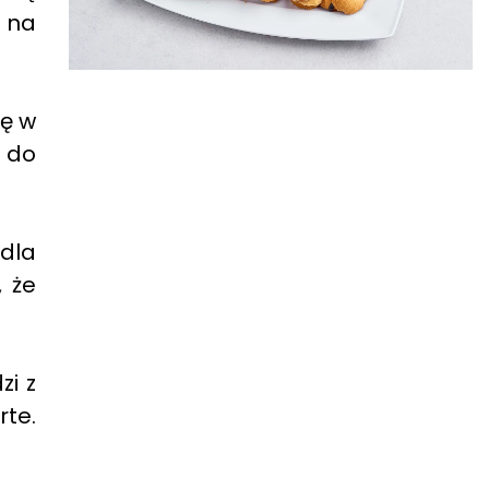
e na
ię w
e do
 dla
 że
zi z
te.