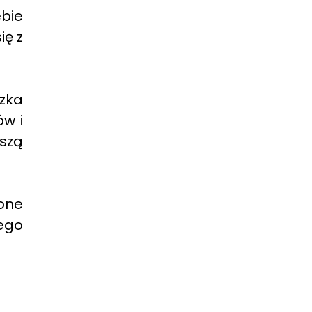
ebie
ię z
czka
ów i
szą
one
ego