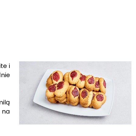
te i
dnie
milą
e na