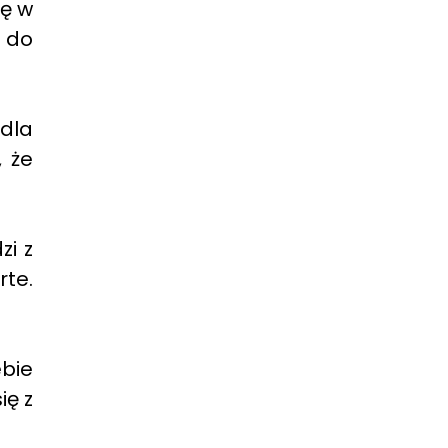
ię w
e do
 dla
 że
zi z
te.
ebie
ię z