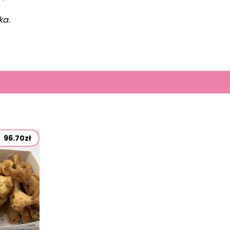
ka.
96.70zł