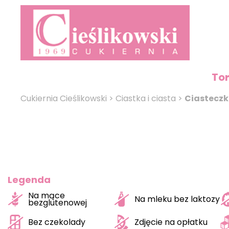
To
Cukiernia Cieślikowski
>
Ciastka i ciasta
>
Ciastecz
Legenda
Na mące
Na mleku bez laktozy
bezglutenowej
Bez czekolady
Zdjęcie na opłatku