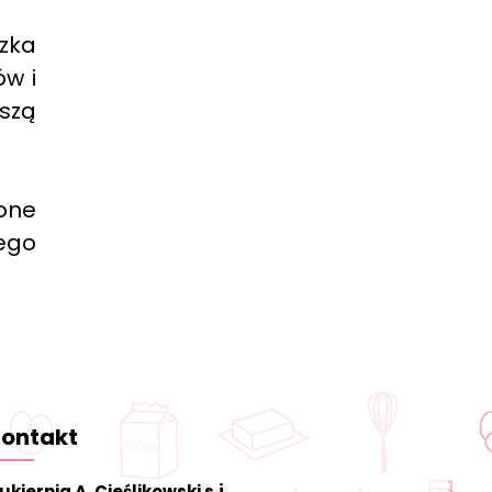
czka
ów i
szą
one
ego
ontakt
ukiernia A. Cieślikowski s.j.