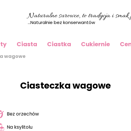
Naturalne surowce, to tradycja i smak p
...Naturalnie bez konserwantów
rty
Ciasta
Ciastka
Cukiernie
Cen
ka wagowe
Ciasteczka wagowe
Bez orzechów
Na ksylitolu