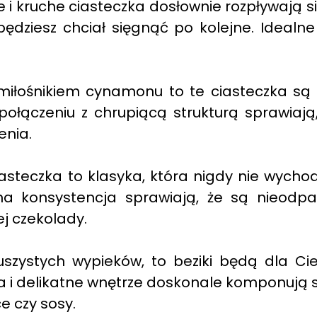
e i kruche ciasteczka dosłownie rozpływają s
będziesz chciał sięgnąć po kolejne. Idealn
 miłośnikiem cynamonu to te ciasteczka są
łączeniu z chrupiącą strukturą sprawiają,
enia.
steczka to klasyka, która nigdy nie wychod
a konsystencja sprawiają, że są nieodpar
j czekolady.
 puszystych wypieków, to beziki będą dla Ci
 i delikatne wnętrze doskonale komponują s
e czy sosy.