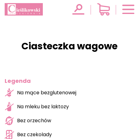
Ciasteczka wagowe
Legenda
Na mące bezglutenowej
Na mleku bez laktozy
Bez orzechów
Bez czekolady