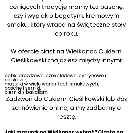
ceniących tradycję mamy też paschę,
czyli wypiek o bogatym, kremowym
smaku, który wraca na świąteczne stoły
co roku.
W ofercie ciast na Wielkanoc Cukierni
Cieślikowski znajdziesz między innymi:
babki drożdżowe, czekoladowe, cytrynowe i
piaskowe,
mazurki w wielu wariantach smakowych,
paschę i serniki,
pierniki z bakaliami.
Zadzwoń do Cukierni Cieślikowski lub złóż
zamówienie online, a my zadbamy o
resztę.
Jaki mazurek na Wielkanoc wybrać? Ciasta na