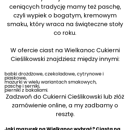
ceniących tradycję mamy też paschę,
czyli wypiek o bogatym, kremowym
smaku, który wraca na świąteczne stoły
co roku.
W ofercie ciast na Wielkanoc Cukierni
Cieślikowski znajdziesz między innymi:
babki drożdżowe, czekoladowe, cytrynowe i
piaskowe,
mazurki w wielu wariantach smakowych,
paschę i serniki,
pierniki z bakaliami.
Zadzwoń do Cukierni Cieślikowski lub złóż
zamówienie online, a my zadbamy o
resztę.
Jaki mazurek na Wielkanoc wybrać? Ciasta na