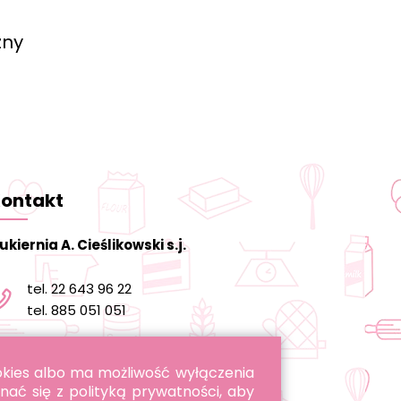
zny
ontakt
ukiernia A. Cieślikowski s.j.
tel. 22 643 96 22
tel. 885 051 051
informacja@cukierniacieslikowski.pl
ookies albo ma możliwość wyłączenia
nać się z polityką prywatności, aby