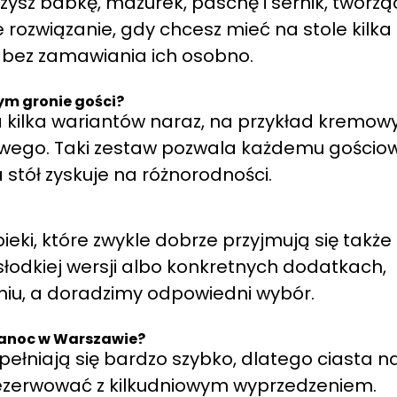
ysz babkę, mazurek, paschę i sernik, tworzą
rozwiązanie, gdy chcesz mieć na stole kilka
 bez zamawiania ich osobno.
ym gronie gości?
 kilka wariantów naraz, na przykład kremow
wego. Taki zestaw pozwala każdemu gościow
 stół zyskuje na różnorodności.
eki, które zwykle dobrze przyjmują się także
 słodkiej wersji albo konkretnych dodatkach,
iu, a doradzimy odpowiedni wybór.
kanoc w Warszawie?
ełniają się bardzo szybko, dlatego ciasta n
rezerwować z kilkudniowym wyprzedzeniem.