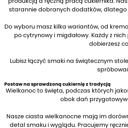
produkcją a ręczną pracą cukiernika. Nas
starannie dobranych dodatków, dlatego
Do wyboru masz kilka wariantów, od kre
po cytrynowy i migdałowy. Każdy z nich 
dobierzesz coś
Lubisz łączyć smaki na świątecznym stole
spróbować 
Postaw na sprawdzoną cukiernię z tradycją
Wielkanoc to święta, podczas których jak
obok dań przygotowywa
Nasze ciasta wielkanocne mają im dorówna
detal smaku i wyglądu. Pracujemy ręczni