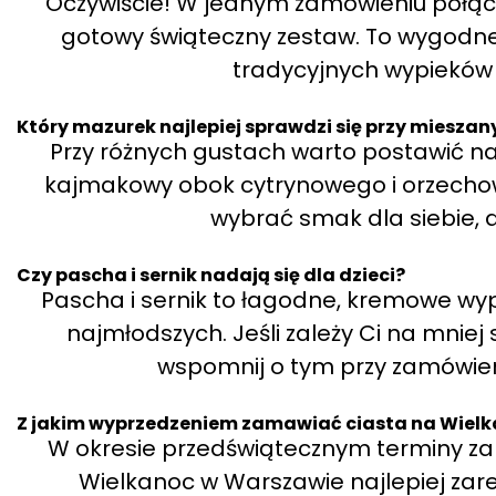
Oczywiście! W jednym zamówieniu połącz
gotowy świąteczny zestaw. To wygodne 
tradycyjnych wypieków
Który mazurek najlepiej sprawdzi się przy mieszan
Przy różnych gustach warto postawić na
kajmakowy obok cytrynowego i orzecho
wybrać smak dla siebie, a
Czy pascha i sernik nadają się dla dzieci?
Pascha i sernik to łagodne, kremowe wypi
najmłodszych. Jeśli zależy Ci na mniej
wspomnij o tym przy zamówien
Z jakim wyprzedzeniem zamawiać ciasta na Wiel
W okresie przedświątecznym terminy zap
Wielkanoc w Warszawie najlepiej za