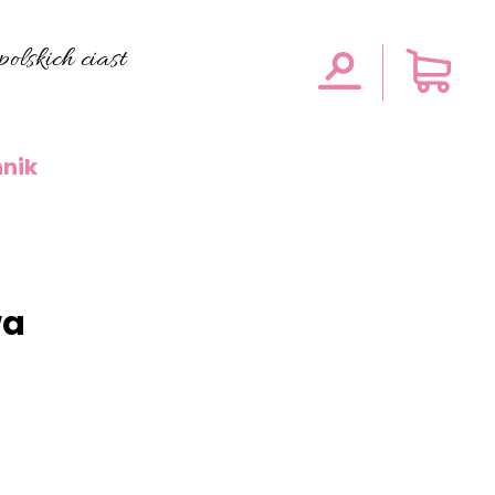
olskich ciast
nik
wa