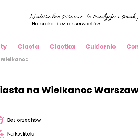
Naturalne surowce, to tradycja i smak p
...Naturalnie bez konserwantów
rty
Ciasta
Ciastka
Cukiernie
Cen
 Wielkanoc
iasta na Wielkanoc Warsza
Bez orzechów
Na ksylitolu