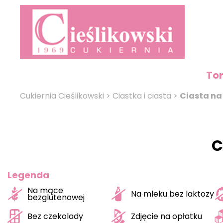
To
Cukiernia Cieślikowski
>
Ciastka i ciasta
>
Ciasta na
C
Legenda
Na mące
Na mleku bez laktozy
bezglutenowej
Bez czekolady
Zdjęcie na opłatku