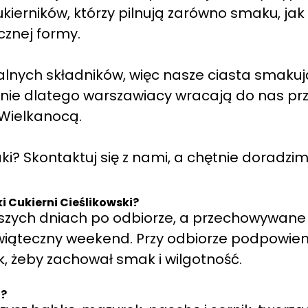
erników, którzy pilnują zarówno smaku, jak 
cznej formy.
alnych składników, więc nasze ciasta smakuj
śnie dlatego warszawiacy wracają do nas pr
Wielkanocą.
? Skontaktuj się z nami, a chętnie doradzim
 Cukierni Cieślikowski?
rwszych dniach po odbiorze, a przechowywane
wiąteczny weekend. Przy odbiorze podpowie
, żeby zachował smak i wilgotność.
t?