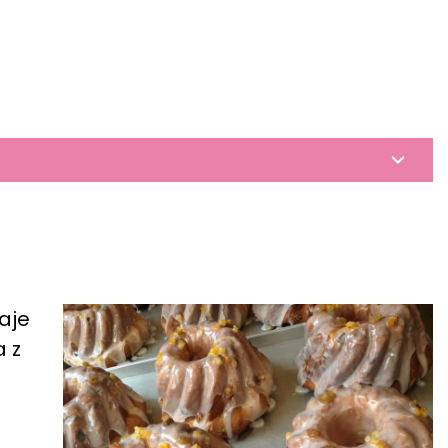
aje
 z