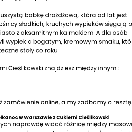
uszystą babkę drożdżową, która od lat jest
śnicy słodkich, kruchych wypieków sięgają 
iasto z aksamitnym kajmakiem. A dla osób
yli wypiek o bogatym, kremowym smaku, któ
eczne stoły co roku.
ni Cieślikowski znajdziesz między innymi:
óż zamówienie online, a my zadbamy o resztę
lkanoc w Warszawie z Cukierni Cieślikowski
tórych naprawdę widać różnicę między masow