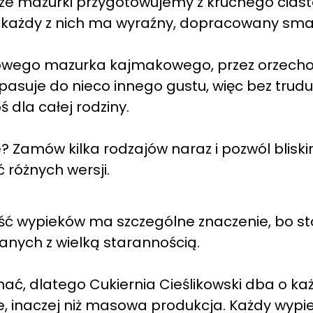
ze mazurki przygotowujemy z kruchego ciasta
 każdy z nich ma wyraźny, dopracowany sma
mowego mazurka kajmakowego, przez orzecho
pasuje do nieco innego gustu, więc bez trudu
 dla całej rodziny.
? Zamów kilka rodzajów naraz i pozwól blisk
różnych wersji.
ość wypieków ma szczególne znaczenie, bo st
nych z wielką starannością.
ć, dlatego Cukiernia Cieślikowski dba o ka
e, inaczej niż masowa produkcja. Każdy wypi