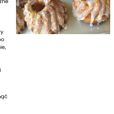
czne
ry
bo
ie,
i
nąć