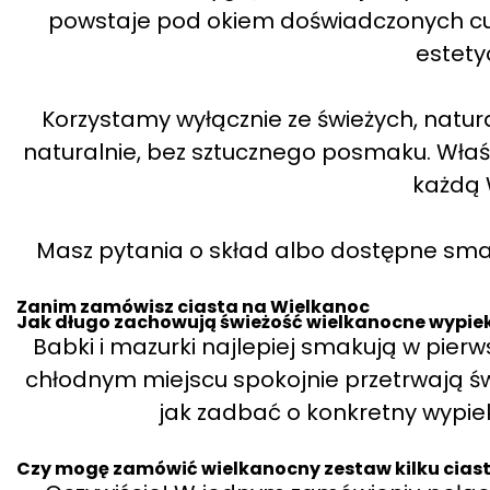
powstaje pod okiem doświadczonych cuki
estety
Korzystamy wyłącznie ze świeżych, natur
naturalnie, bez sztucznego posmaku. Wła
każdą 
Masz pytania o skład albo dostępne smaki
Zanim zamówisz ciasta na Wielkanoc
Jak długo zachowują świeżość wielkanocne wypieki
Babki i mazurki najlepiej smakują w pie
chłodnym miejscu spokojnie przetrwają ś
jak zadbać o konkretny wypiek
Czy mogę zamówić wielkanocny zestaw kilku cias