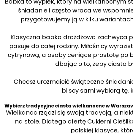
Babka to wypiek, który na wielkanocnym sto
śniadanie i często wraca we wspomnien
przygotowujemy ją w kilku wariantach,
Klasyczna babka drożdżowa zachwyca pus
pasuje do całej rodziny. Miłośnicy wyraz
cytrynową, a osoby ceniące prostotę po b
dbając o to, żeby ciasto b
Chcesz urozmaicić świąteczne śniadani
bliscy sami wybiorą tę, 
Wybierz tradycyjne ciasta wielkanocne w Warsza
Wielkanoc rządzi się swoją tradycją, a ni
na stole. Dlatego ofertę Cukierni Cieśl
polskiej klasyce, któ