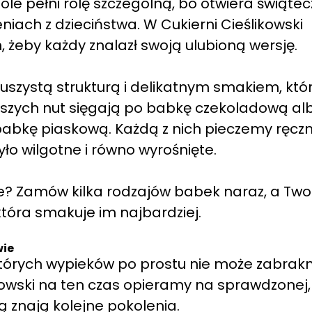
le pełni rolę szczególną, bo otwiera świąte
iach z dzieciństwa. W Cukierni Cieślikowski
 żeby każdy znalazł swoją ulubioną wersję.
zystą strukturą i delikatnym smakiem, któ
istszych nut sięgają po babkę czekoladową al
abkę piaskową. Każdą z nich pieczemy ręczn
yło wilgotne i równo wyrośnięte.
e? Zamów kilka rodzajów babek naraz, a Two
która smakuje im najbardziej.
wie
ektórych wypieków po prostu nie może zabrak
ikowski na ten czas opieramy na sprawdzonej,
rą znają kolejne pokolenia.