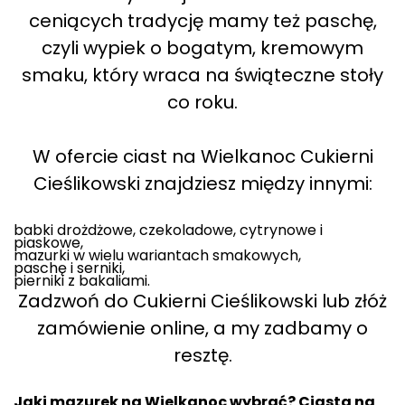
ceniących tradycję mamy też paschę,
czyli wypiek o bogatym, kremowym
smaku, który wraca na świąteczne stoły
co roku.
W ofercie ciast na Wielkanoc Cukierni
Cieślikowski znajdziesz między innymi:
babki drożdżowe, czekoladowe, cytrynowe i
piaskowe,
mazurki w wielu wariantach smakowych,
paschę i serniki,
pierniki z bakaliami.
Zadzwoń do Cukierni Cieślikowski lub złóż
zamówienie online, a my zadbamy o
resztę.
Jaki mazurek na Wielkanoc wybrać? Ciasta na