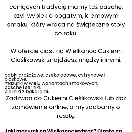
ceniących tradycję mamy też paschę,
czyli wypiek o bogatym, kremowym
smaku, który wraca na świąteczne stoły
co roku.
W ofercie ciast na Wielkanoc Cukierni
Cieślikowski znajdziesz między innymi:
babki drożdżowe, czekoladowe, cytrynowe i
piaskowe,
mazurki w wielu wariantach smakowych,
paschę i serniki,
pierniki z bakaliami.
Zadzwoń do Cukierni Cieślikowski lub złóż
zamówienie online, a my zadbamy o
resztę.
Jaki mazurek na Wielkanoc wybrać? Ciasta na