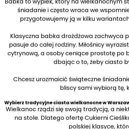
Babka to wypiek, który na wielkanocnym sto
śniadanie i często wraca we wspomnien
przygotowujemy ją w kilku wariantach,
Klasyczna babka drożdżowa zachwyca pus
pasuje do całej rodziny. Miłośnicy wyraz
cytrynową, a osoby ceniące prostotę po b
dbając o to, żeby ciasto b
Chcesz urozmaicić świąteczne śniadani
bliscy sami wybiorą tę, 
Wybierz tradycyjne ciasta wielkanocne w Warsza
Wielkanoc rządzi się swoją tradycją, a ni
na stole. Dlatego ofertę Cukierni Cieśl
polskiej klasyce, któ