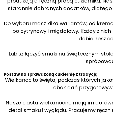
produkcją a ręczną pracą cukiernika. Nas
starannie dobranych dodatków, dlatego
Do wyboru masz kilka wariantów, od kre
po cytrynowy i migdałowy. Każdy z nich 
dobierzesz coś
Lubisz łączyć smaki na świątecznym stole
spróbować 
Postaw na sprawdzoną cukiernię z tradycją
Wielkanoc to święta, podczas których jak
obok dań przygotowywa
Nasze ciasta wielkanocne mają im dorówna
detal smaku i wyglądu. Pracujemy ręczni