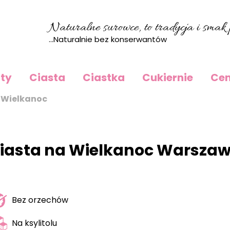
Naturalne surowce, to tradycja i smak p
...Naturalnie bez konserwantów
rty
Ciasta
Ciastka
Cukiernie
Cen
 Wielkanoc
iasta na Wielkanoc Warsza
Bez orzechów
Na ksylitolu