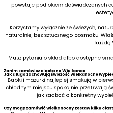
powstaje pod okiem doświadczonych cuki
estety
Korzystamy wyłącznie ze świeżych, natur
naturalnie, bez sztucznego posmaku. Wła
każdą 
Masz pytania o skład albo dostępne smaki
Zanim zamówisz ciasta na Wielkanoc
Jak długo zachowują świeżość wielkanocne wypieki
Babki i mazurki najlepiej smakują w pie
chłodnym miejscu spokojnie przetrwają ś
jak zadbać o konkretny wypiek
Czy mogę zamówić wielkanocny zestaw kilku cias