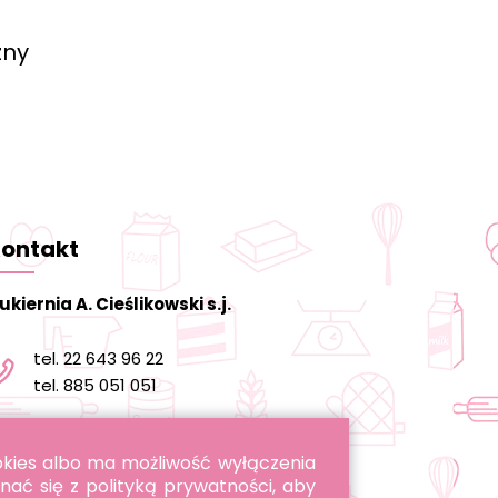
zny
ontakt
ukiernia A. Cieślikowski s.j.
tel. 22 643 96 22
tel. 885 051 051
informacja@cukierniacieslikowski.pl
ookies albo ma możliwość wyłączenia
nać się z polityką prywatności, aby