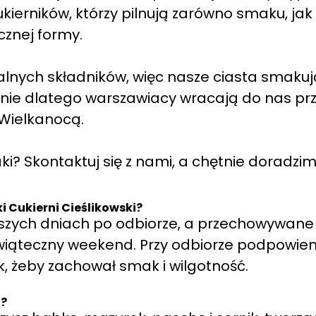
erników, którzy pilnują zarówno smaku, jak 
cznej formy.
alnych składników, więc nasze ciasta smakuj
śnie dlatego warszawiacy wracają do nas pr
Wielkanocą.
? Skontaktuj się z nami, a chętnie doradzim
 Cukierni Cieślikowski?
rwszych dniach po odbiorze, a przechowywane
wiąteczny weekend. Przy odbiorze podpowie
, żeby zachował smak i wilgotność.
t?