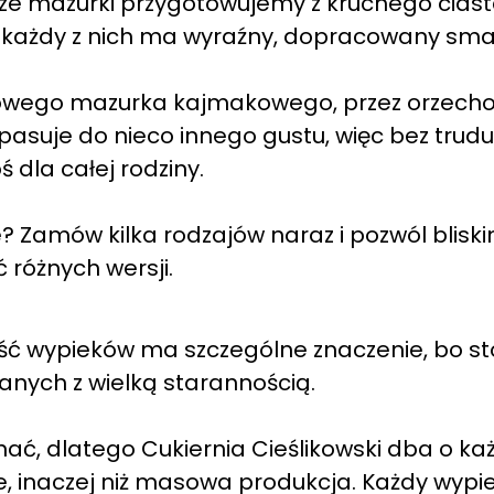
ze mazurki przygotowujemy z kruchego ciasta
 każdy z nich ma wyraźny, dopracowany sma
mowego mazurka kajmakowego, przez orzecho
pasuje do nieco innego gustu, więc bez trudu
 dla całej rodziny.
? Zamów kilka rodzajów naraz i pozwól blisk
różnych wersji.
ość wypieków ma szczególne znaczenie, bo st
nych z wielką starannością.
ć, dlatego Cukiernia Cieślikowski dba o ka
e, inaczej niż masowa produkcja. Każdy wypi