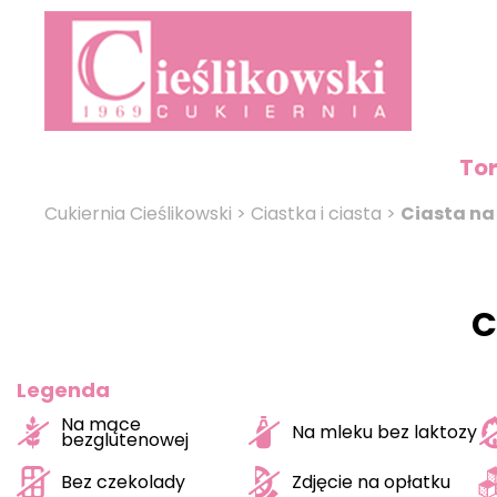
To
Cukiernia Cieślikowski
>
Ciastka i ciasta
>
Ciasta na
C
Legenda
Na mące
Na mleku bez laktozy
bezglutenowej
Bez czekolady
Zdjęcie na opłatku