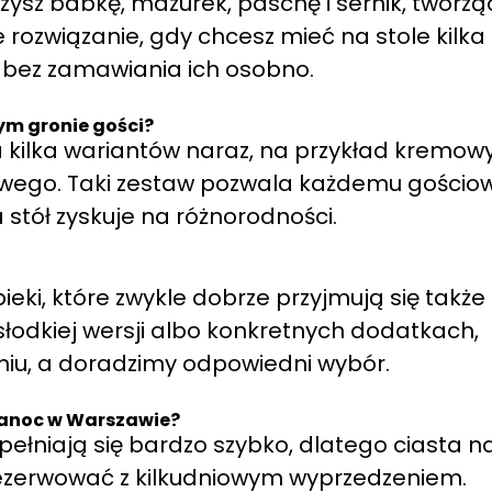
ysz babkę, mazurek, paschę i sernik, tworzą
rozwiązanie, gdy chcesz mieć na stole kilka
 bez zamawiania ich osobno.
ym gronie gości?
 kilka wariantów naraz, na przykład kremow
wego. Taki zestaw pozwala każdemu gościow
 stół zyskuje na różnorodności.
eki, które zwykle dobrze przyjmują się także
 słodkiej wersji albo konkretnych dodatkach,
iu, a doradzimy odpowiedni wybór.
kanoc w Warszawie?
ełniają się bardzo szybko, dlatego ciasta n
rezerwować z kilkudniowym wyprzedzeniem.