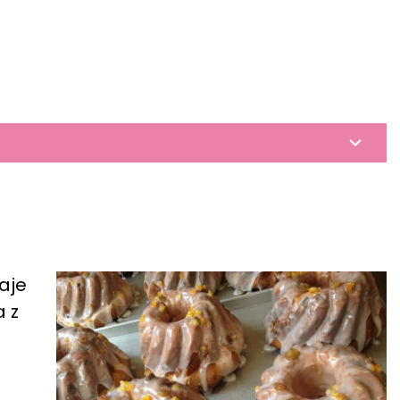
aje
 z