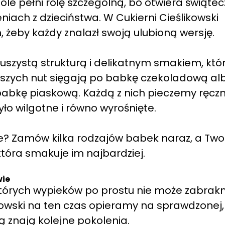
le pełni rolę szczególną, bo otwiera świąte
iach z dzieciństwa. W Cukierni Cieślikowski
 żeby każdy znalazł swoją ulubioną wersję.
zystą strukturą i delikatnym smakiem, któ
istszych nut sięgają po babkę czekoladową al
abkę piaskową. Każdą z nich pieczemy ręczn
yło wilgotne i równo wyrośnięte.
e? Zamów kilka rodzajów babek naraz, a Two
która smakuje im najbardziej.
wie
ektórych wypieków po prostu nie może zabrak
ikowski na ten czas opieramy na sprawdzonej,
rą znają kolejne pokolenia.