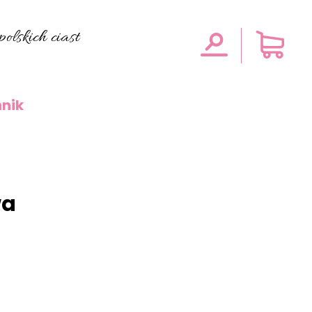
olskich ciast
nik
wa