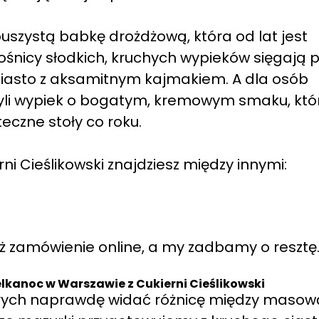
uszystą babkę drożdżową, która od lat jest
śnicy słodkich, kruchych wypieków sięgają 
iasto z aksamitnym kajmakiem. A dla osób
yli wypiek o bogatym, kremowym smaku, któ
eczne stoły co roku.
ni Cieślikowski znajdziesz między innymi:
óż zamówienie online, a my zadbamy o resztę
lkanoc w Warszawie z Cukierni Cieślikowski
tórych naprawdę widać różnicę między masow