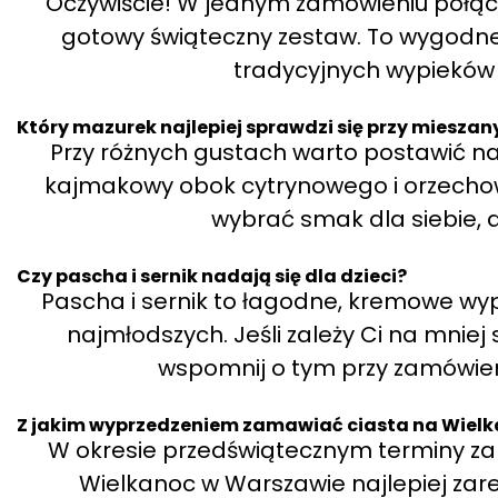
Oczywiście! W jednym zamówieniu połącz
gotowy świąteczny zestaw. To wygodne 
tradycyjnych wypieków
Który mazurek najlepiej sprawdzi się przy mieszan
Przy różnych gustach warto postawić na
kajmakowy obok cytrynowego i orzecho
wybrać smak dla siebie, a
Czy pascha i sernik nadają się dla dzieci?
Pascha i sernik to łagodne, kremowe wypi
najmłodszych. Jeśli zależy Ci na mniej
wspomnij o tym przy zamówien
Z jakim wyprzedzeniem zamawiać ciasta na Wiel
W okresie przedświątecznym terminy zap
Wielkanoc w Warszawie najlepiej za