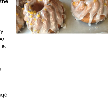
czne
ry
bo
ie,
i
nąć