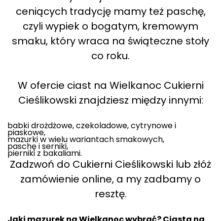
ceniących tradycję mamy też paschę,
czyli wypiek o bogatym, kremowym
smaku, który wraca na świąteczne stoły
co roku.
W ofercie ciast na Wielkanoc Cukierni
Cieślikowski znajdziesz między innymi:
babki drożdżowe, czekoladowe, cytrynowe i
piaskowe,
mazurki w wielu wariantach smakowych,
paschę i serniki,
pierniki z bakaliami.
Zadzwoń do Cukierni Cieślikowski lub złóż
zamówienie online, a my zadbamy o
resztę.
Jaki mazurek na Wielkanoc wybrać? Ciasta na