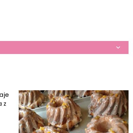
aje
 z