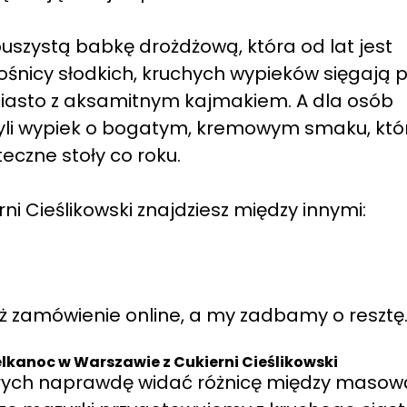
uszystą babkę drożdżową, która od lat jest
śnicy słodkich, kruchych wypieków sięgają 
iasto z aksamitnym kajmakiem. A dla osób
yli wypiek o bogatym, kremowym smaku, któ
eczne stoły co roku.
ni Cieślikowski znajdziesz między innymi:
óż zamówienie online, a my zadbamy o resztę
lkanoc w Warszawie z Cukierni Cieślikowski
tórych naprawdę widać różnicę między masow