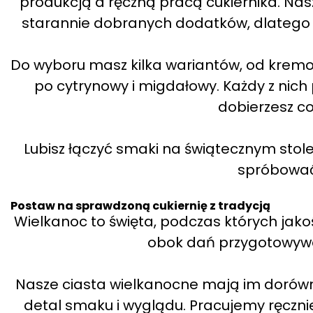
produkcją a ręczną pracą cukiernika. Nas
starannie dobranych dodatków, dlatego
Do wyboru masz kilka wariantów, od kre
po cytrynowy i migdałowy. Każdy z nich 
dobierzesz coś
Lubisz łączyć smaki na świątecznym stole
spróbować 
Postaw na sprawdzoną cukiernię z tradycją
Wielkanoc to święta, podczas których jak
obok dań przygotowywa
Nasze ciasta wielkanocne mają im dorówna
detal smaku i wyglądu. Pracujemy ręczni