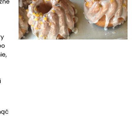
czne
ry
bo
ie,
i
nąć