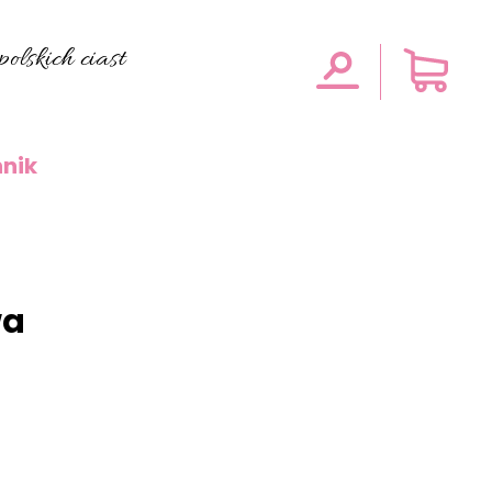
olskich ciast
nik
wa