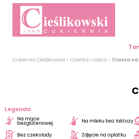
To
Cukiernia Cieślikowski
>
Ciastka i ciasta
>
Ciasta na
C
Legenda
Na mące
Na mleku bez laktozy
bezglutenowej
Bez czekolady
Zdjęcie na opłatku