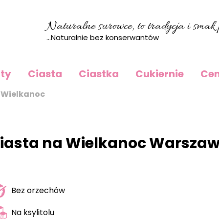
Naturalne surowce, to tradycja i smak p
...Naturalnie bez konserwantów
rty
Ciasta
Ciastka
Cukiernie
Cen
 Wielkanoc
iasta na Wielkanoc Warsza
Bez orzechów
Na ksylitolu