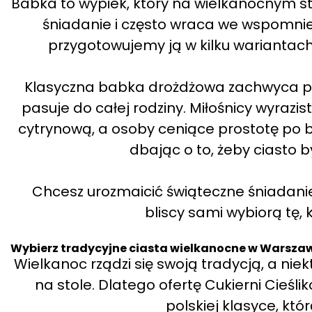
Babka to wypiek, który na wielkanocnym sto
śniadanie i często wraca we wspomnien
przygotowujemy ją w kilku wariantach,
Klasyczna babka drożdżowa zachwyca pus
pasuje do całej rodziny. Miłośnicy wyraz
cytrynową, a osoby ceniące prostotę po b
dbając o to, żeby ciasto b
Chcesz urozmaicić świąteczne śniadani
bliscy sami wybiorą tę, 
Wybierz tradycyjne ciasta wielkanocne w Warsza
Wielkanoc rządzi się swoją tradycją, a ni
na stole. Dlatego ofertę Cukierni Cieśl
polskiej klasyce, któ