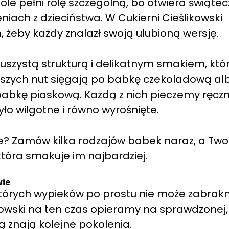
le pełni rolę szczególną, bo otwiera świąte
iach z dzieciństwa. W Cukierni Cieślikowski
 żeby każdy znalazł swoją ulubioną wersję.
zystą strukturą i delikatnym smakiem, któ
istszych nut sięgają po babkę czekoladową al
abkę piaskową. Każdą z nich pieczemy ręczn
yło wilgotne i równo wyrośnięte.
e? Zamów kilka rodzajów babek naraz, a Two
która smakuje im najbardziej.
wie
ektórych wypieków po prostu nie może zabrak
ikowski na ten czas opieramy na sprawdzonej,
rą znają kolejne pokolenia.