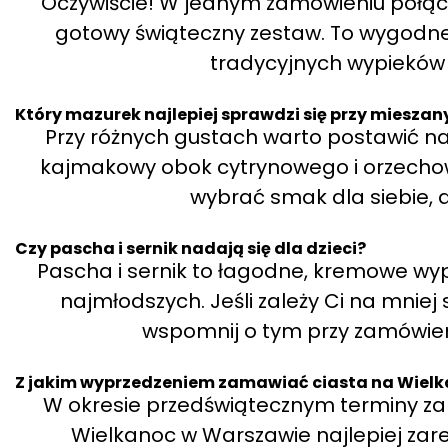
Oczywiście! W jednym zamówieniu połącz
gotowy świąteczny zestaw. To wygodne 
tradycyjnych wypieków
Który mazurek najlepiej sprawdzi się przy mieszan
Przy różnych gustach warto postawić na
kajmakowy obok cytrynowego i orzecho
wybrać smak dla siebie, a
Czy pascha i sernik nadają się dla dzieci?
Pascha i sernik to łagodne, kremowe wypi
najmłodszych. Jeśli zależy Ci na mniej
wspomnij o tym przy zamówien
Z jakim wyprzedzeniem zamawiać ciasta na Wiel
W okresie przedświątecznym terminy zap
Wielkanoc w Warszawie najlepiej za