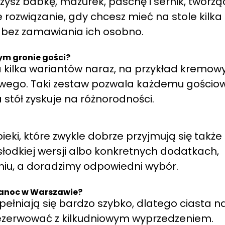
ysz babkę, mazurek, paschę i sernik, tworzą
rozwiązanie, gdy chcesz mieć na stole kilka
 bez zamawiania ich osobno.
ym gronie gości?
 kilka wariantów naraz, na przykład kremow
wego. Taki zestaw pozwala każdemu gościow
 stół zyskuje na różnorodności.
eki, które zwykle dobrze przyjmują się także
 słodkiej wersji albo konkretnych dodatkach,
iu, a doradzimy odpowiedni wybór.
kanoc w Warszawie?
ełniają się bardzo szybko, dlatego ciasta n
rezerwować z kilkudniowym wyprzedzeniem.