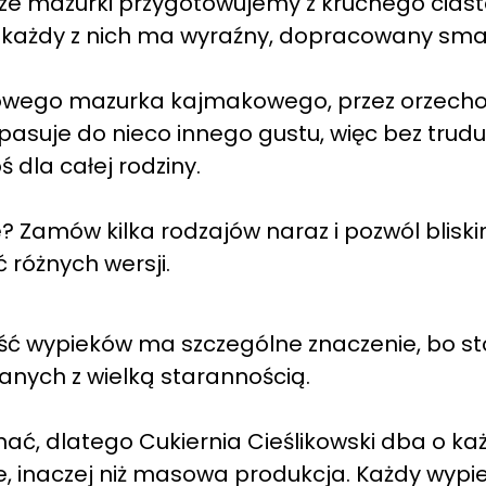
ze mazurki przygotowujemy z kruchego ciasta
 każdy z nich ma wyraźny, dopracowany sma
mowego mazurka kajmakowego, przez orzecho
pasuje do nieco innego gustu, więc bez trudu
 dla całej rodziny.
? Zamów kilka rodzajów naraz i pozwól blisk
różnych wersji.
ość wypieków ma szczególne znaczenie, bo st
nych z wielką starannością.
ć, dlatego Cukiernia Cieślikowski dba o ka
e, inaczej niż masowa produkcja. Każdy wypi