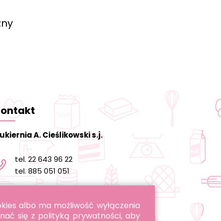
zny
ontakt
ukiernia A. Cieślikowski s.j.
tel. 22 643 96 22
tel. 885 051 051
informacja@cukierniacieslikowski.pl
ookies albo ma możliwość wyłączenia
nać się z polityką prywatności, aby