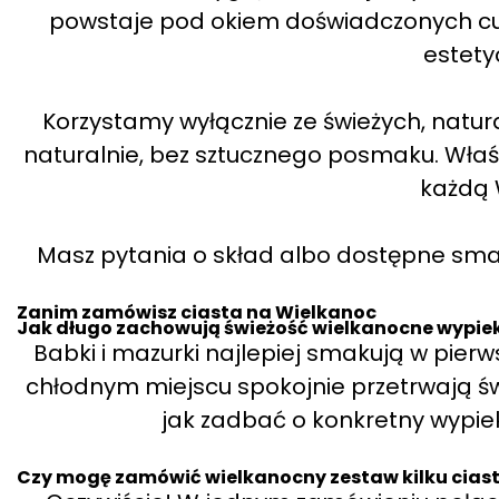
powstaje pod okiem doświadczonych cuki
estety
Korzystamy wyłącznie ze świeżych, natur
naturalnie, bez sztucznego posmaku. Wła
każdą 
Masz pytania o skład albo dostępne smaki
Zanim zamówisz ciasta na Wielkanoc
Jak długo zachowują świeżość wielkanocne wypieki
Babki i mazurki najlepiej smakują w pie
chłodnym miejscu spokojnie przetrwają ś
jak zadbać o konkretny wypiek
Czy mogę zamówić wielkanocny zestaw kilku cias