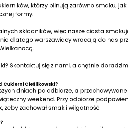
erników, którzy pilnują zarówno smaku, jak 
cznej formy.
alnych składników, więc nasze ciasta smakuj
śnie dlatego warszawiacy wracają do nas pr
Wielkanocą.
? Skontaktuj się z nami, a chętnie doradzim
 Cukierni Cieślikowski?
rwszych dniach po odbiorze, a przechowywane
wiąteczny weekend. Przy odbiorze podpowie
, żeby zachował smak i wilgotność.
t?