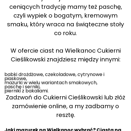
ceniących tradycję mamy też paschę,
czyli wypiek o bogatym, kremowym
smaku, który wraca na świąteczne stoły
co roku.
W ofercie ciast na Wielkanoc Cukierni
Cieślikowski znajdziesz między innymi:
babki drożdżowe, czekoladowe, cytrynowe i
piaskowe,
mazurki w wielu wariantach smakowych,
paschę i serniki,
pierniki z bakaliami.
Zadzwoń do Cukierni Cieślikowski lub złóż
zamówienie online, a my zadbamy o
resztę.
Jaki mazurek na Wielkanoc wybrać? Ciasta na