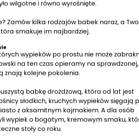
yło wilgotne i równo wyrośnięte.
e? Zamów kilka rodzajów babek naraz, a Two
która smakuje im najbardziej.
wie
ektórych wypieków po prostu nie może zabrak
ikowski na ten czas opieramy na sprawdzonej,
rą znają kolejne pokolenia.
uszystą babkę drożdżową, która od lat jest
śnicy słodkich, kruchych wypieków sięgają 
iasto z aksamitnym kajmakiem. A dla osób
yli wypiek o bogatym, kremowym smaku, któ
eczne stoły co roku.