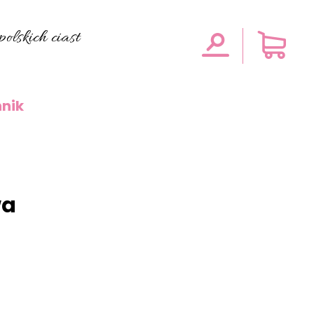
olskich ciast
nik
wa