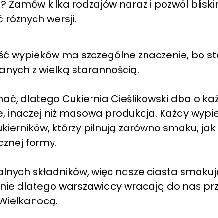
? Zamów kilka rodzajów naraz i pozwól blisk
różnych wersji.
ość wypieków ma szczególne znaczenie, bo st
nych z wielką starannością.
ć, dlatego Cukiernia Cieślikowski dba o ka
e, inaczej niż masowa produkcja. Każdy wypi
erników, którzy pilnują zarówno smaku, jak 
cznej formy.
alnych składników, więc nasze ciasta smakuj
śnie dlatego warszawiacy wracają do nas pr
Wielkanocą.