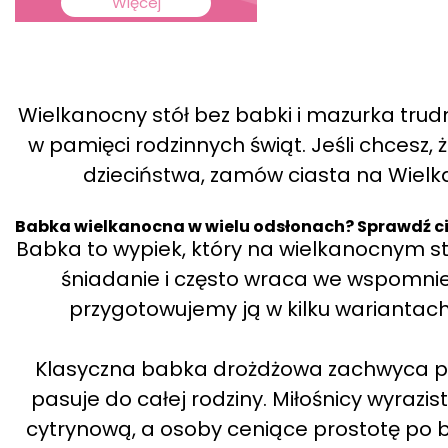
Więcej
Wielkanocny stół bez babki i mazurka trud
w pamięci rodzinnych świąt. Jeśli chcesz
dzieciństwa, zamów ciasta na Wielka
Babka wielkanocna w wielu odsłonach? Sprawdź c
Babka to wypiek, który na wielkanocnym sto
śniadanie i często wraca we wspomnien
przygotowujemy ją w kilku wariantach,
Klasyczna babka drożdżowa zachwyca pus
pasuje do całej rodziny. Miłośnicy wyraz
cytrynową, a osoby ceniące prostotę po b