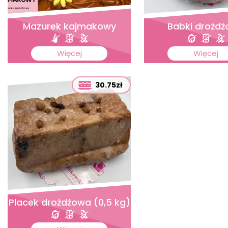
Mazurek kajmakowy
Babki drożd
Więcej
Więcej
30.75zł
Placek drożdżowa (0,5 kg)