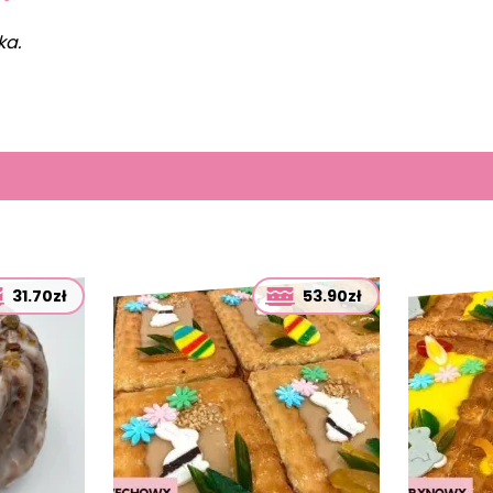
ka.
31.70zł
53.90zł