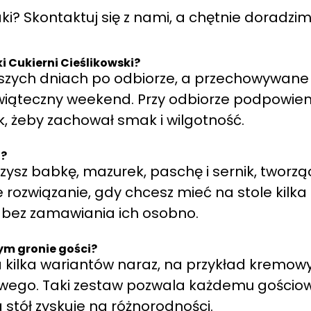
? Skontaktuj się z nami, a chętnie doradzim
 Cukierni Cieślikowski?
rwszych dniach po odbiorze, a przechowywane
wiąteczny weekend. Przy odbiorze podpowie
, żeby zachował smak i wilgotność.
t?
ysz babkę, mazurek, paschę i sernik, tworzą
rozwiązanie, gdy chcesz mieć na stole kilka
 bez zamawiania ich osobno.
ym gronie gości?
 kilka wariantów naraz, na przykład kremow
wego. Taki zestaw pozwala każdemu gościow
 stół zyskuje na różnorodności.