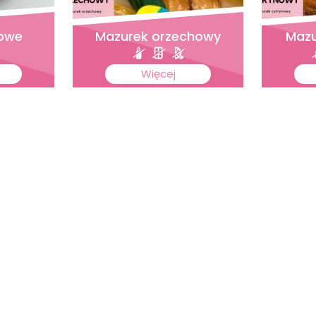
żowe
Mazurek orzechowy
Mazu
Więcej