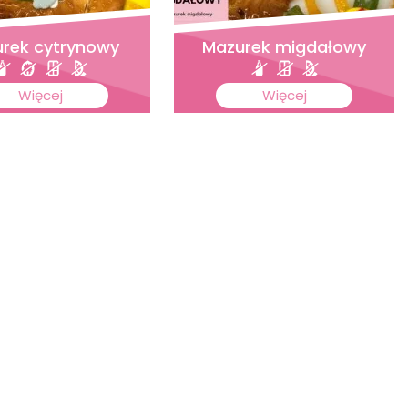
rek cytrynowy
Mazurek migdałowy
Więcej
Więcej