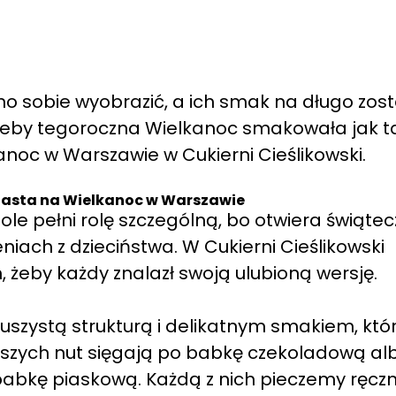
no sobie wyobrazić, a ich smak na długo zost
, żeby tegoroczna Wielkanoc smakowała jak ta
noc w Warszawie w Cukierni Cieślikowski.
iasta na Wielkanoc w Warszawie
le pełni rolę szczególną, bo otwiera świąte
iach z dzieciństwa. W Cukierni Cieślikowski
 żeby każdy znalazł swoją ulubioną wersję.
zystą strukturą i delikatnym smakiem, któ
istszych nut sięgają po babkę czekoladową al
abkę piaskową. Każdą z nich pieczemy ręczn