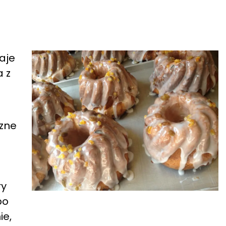
aje
 z
czne
ry
bo
ie,