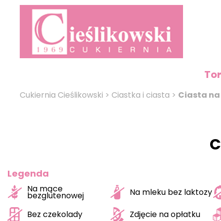
To
Cukiernia Cieślikowski
>
Ciastka i ciasta
>
Ciasta na
C
Legenda
Na mące
Na mleku bez laktozy
bezglutenowej
Bez czekolady
Zdjęcie na opłatku