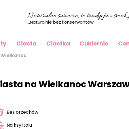
Naturalne surowce, to tradycja i smak p
...Naturalnie bez konserwantów
rty
Ciasta
Ciastka
Cukiernie
Cen
 Wielkanoc
iasta na Wielkanoc Warsza
Bez orzechów
Na ksylitolu