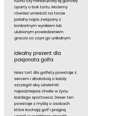
ruchu czy miniaturowy kij golfowy
oparty o bok tortu. Możemy
również umieścić na torcie
jadalny napis związany z
konkretnym wynikiem lub
ulubionym powiedzeniem
gracza co czyni go unikalnym.
Idealny prezent dla
pasjonata golfa
Nasz tort dla golfisty powstaje z
sercem i dbałością o każdy
szczegół aby uświetnić
najważniejsze chwile w życiu
każdego sportowca. Deser ten
powstaje z myślą o osobach
które kochają golf i pragną
uczcić w wyjątkowy sposób