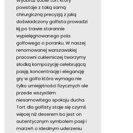
Wyobraź sobie tort który
powstaje z taką samą
chirurgiczną precyzją z jaką
doświadczony golfista prowadzi
kij po trawie starannie
wypielęgnowanego pola
golfowego o poranku. W naszej
renomowanej warszawskiej
pracowni cukierniczej tworzymy
słodką kompozycję celebrującą
pasję, koncentrację i elegancję
gry w golfa która wymaga nie
tylko umiejętności fizycznych ale
przede wszystkim
niesamowitego spokoju ducha.
Tort dla golfisty staje się czymś
więcej niż deserem bo jest on
autentycznym symbolem pasji i
marzeń o idealnym uderzeniu