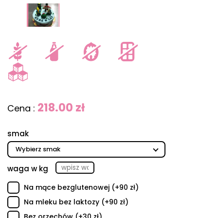
218.00 zł
Cena :
smak
waga w kg
Na mące bezglutenowej (+90 zł)
Na mleku bez laktozy (+90 zł)
Bez orzechów (+30 zł)