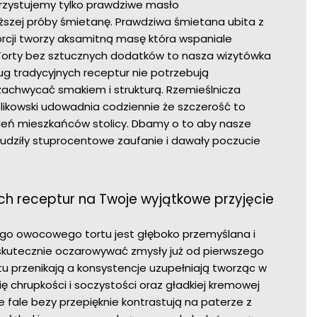
rzystujemy tylko prawdziwe masło
ższej próby śmietanę. Prawdziwa śmietana ubita z
cji tworzy aksamitną masę która wspaniale
Torty bez sztucznych dodatków to nasza wizytówka
ug tradycyjnych receptur nie potrzebują
chwycać smakiem i strukturą. Rzemieślnicza
likowski udowadnia codziennie że szczerość to
bień mieszkańców stolicy. Dbamy o to aby nasze
dziły stuprocentowe zaufanie i dawały poczucie
ch receptur na Twoje wyjątkowe przyjęcie
o owocowego tortu jest głęboko przemyślana i
kutecznie oczarowywać zmysły już od pierwszego
 tu przenikają a konsystencje uzupełniają tworząc w
 chrupkości i soczystości oraz gładkiej kremowej
ne fale bezy przepięknie kontrastują na paterze z