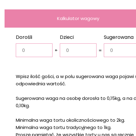
Kalkulator wagowy
Dorośli
Dzieci
Sugerowana
waga
+
=
Wpisz ilość gości, a w polu sugerowana waga pojawi 
odpowiednia wartość.
Sugerowana waga na osobę dorosła to 0,15kg, a na 
0,10kg.
Minimalna waga tortu okolicznościowego to 2kg.
Minimalna waga tortu tradycyjnego to 1kg.
Proszę pamiętać, że wszystkie torty u nas są ręcznie