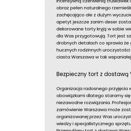
intensywną czerwienią truskawek
obraz pełen naturalnego rzemieśln
zachęcająco ale z dużym wyczucie
apetyt jeszcze zanim deser zostan
dekorowane torty kryją w sobie wie
dla Was przygotowują. Tort jest sz
drobnych detalach co sprawia że g
hucznych rodzinnych uroczystości j
ciasta Warszawa w tak wspaniałej 
Bezpieczny tort z dostawą
Organizacja radosnego przyjęcia 
obowiązkami dlatego staramy się 
niezawodne rozwiązania. Profesjo
zamówienie Warszawa może zosta
organizowanej przez Was uroczys
wiedzy i specjalistycznego sprzęt
Przemyślany tort z dostawą Wars