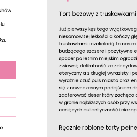
echów
Tort bezowy z truskawkami 
olu
Już pierwszy kęs tego wyjątkoweg
niesamowitej lekkości a kończy g
ka.
truskawkami i czekoladą to nasza
budzącego szczere i pozytywne emo
spacer po letnim miejskim ogrodz
zwiewną delikatność ze zdecydowa
eteryczny a z drugiej wyrazisty i p
wyraźnie czuć puls miasta oraz en
się z nowoczesnym podejściem do 
zaoferować deser który zachęca d
w gronie najbliższych osób przy w
ceniących autentyczność i niezap
Ręcznie robione torty pełne 
ie