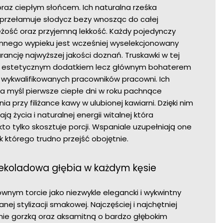
raz ciepłym słońcem. Ich naturalna rześka
 przełamuje słodycz bezy wnosząc do całej
żość oraz przyjemną lekkość. Każdy pojedynczy
nnego wypieku jest wcześniej wyselekcjonowany
rancję najwyższej jakości doznań. Truskawki w tej
ynie estetycznym dodatkiem lecz głównym bohaterem
ez wykwalifikowanych pracowników pracowni. Ich
a myśl pierwsze ciepłe dni w roku pachnące
a przy filiżance kawy w ulubionej kawiarni. Dzięki nim
ą życia i naturalnej energii witalnej która
to tylko skosztuje porcji. Wspaniale uzupełniają one
 którego trudno przejść obojętnie.
zekoladowa głębia w każdym kęsie
nym torcie jako niezwykle elegancki i wykwintny
j stylizacji smakowej. Najczęściej i najchętniej
nie gorzką oraz aksamitną o bardzo głębokim