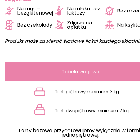
Na mące
Na mleku bez
Bez orz
bezglutenowej
laktozy
Zdjęcie na
Bez czekolady
Na ksylit
opłatku
Produkt może zawierać śladowe ilości każdego składni
Tabela wagowa
Tort piętrowy minimum 3 kg
Tort dwupiętrowy minimum 7 kg
Torty bezowe przygotowujemy wyłącznie w form
jednopiętrowej.