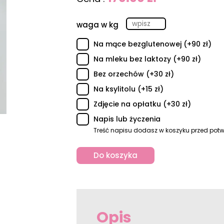
waga w kg
Na mące bezglutenowej (+90 zł)
Na mleku bez laktozy (+90 zł)
Bez orzechów (+30 zł)
Na ksylitolu (+15 zł)
Zdjęcie na opłatku (+30 zł)
Napis lub życzenia
Treść napisu dodasz w koszyku przed pot
Do koszyka
Opis