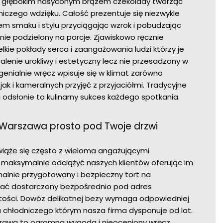
 i głębokim nasyconym brązem czekolady tworząc
iczego wdzięku. Całość prezentuje się niezwykle
m smaku i stylu przyciągając wzrok i pobudzając
ie podzielony na porcje. Zjawiskowo ręcznie
lkie pokłady serca i zaangażowania ludzi którzy je
alenie urokliwy i estetyczny lecz nie przesadzony w
enialnie wręcz wpisuje się w klimat zarówno
ak i kameralnych przyjęć z przyjaciółmi. Tradycyjne
odsłonie to kulinarny sukces każdego spotkania.
 Warszawa prosto pod Twoje drzwi
wiąże się często z wieloma angażującymi
maksymalnie odciążyć naszych klientów oferując im
nalnie przygotowany i bezpieczny tort na
ć dostarczony bezpośrednio pod adres
tości. Dowóz delikatnej bezy wymaga odpowiedniej
u chłodniczego którym nasza firma dysponuje od lat.
zawa to ogromna wygoda i nieoceniony wręcz