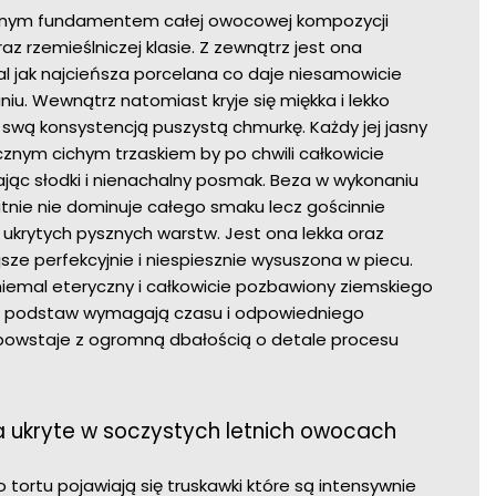
lutnym fundamentem całej owocowej kompozycji
z rzemieślniczej klasie. Z zewnątrz jest ona
mal jak najcieńsza porcelana co daje niesamowicie
iu. Wewnątrz natomiast kryje się miękka i lekko
wą konsystencją puszystą chmurkę. Każdy jej jasny
cznym cichym trzaskiem by po chwili całkowicie
ając słodki i nienachalny posmak. Beza w wykonaniu
lutnie nie dominuje całego smaku lecz gościnnie
ukrytych pysznych warstw. Jest ona lekka oraz
ze perfekcyjnie i niespiesznie wysuszona w piecu.
 niemal eteryczny i całkowicie pozbawiony ziemskiego
d podstaw wymagają czasu i odpowiedniego
powstaje z ogromną dbałością o detale procesu
 ukryte w soczystych letnich owocach
ortu pojawiają się truskawki które są intensywnie