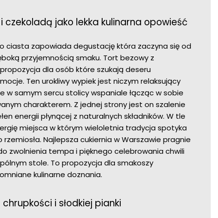
i czekoladą jako lekka kulinarna opowieść
o ciasta zapowiada degustację która zaczyna się od
łęboką przyjemnością smaku. Tort bezowy z
 propozycja dla osób które szukają deseru
cje. Ten urokliwy wypiek jest niczym relaksujący
ie w samym sercu stolicy wspaniale łącząc w sobie
nym charakterem. Z jednej strony jest on szalenie
ełen energii płynącej z naturalnych składników. W tle
ergię miejsca w którym wieloletnia tradycja spotyka
rzemiosła. Najlepsza cukiernia w Warszawie pragnie
o zwolnienia tempa i pięknego celebrowania chwili
spólnym stole. To propozycja dla smakoszy
omniane kulinarne doznania.
chrupkości i słodkiej pianki