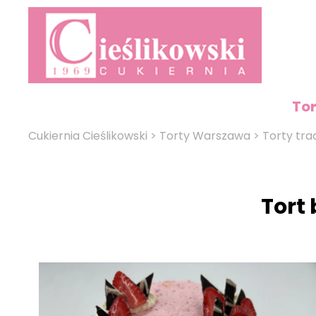
To
Cukiernia Cieślikowski
>
Torty Warszawa
>
Torty tra
Tort