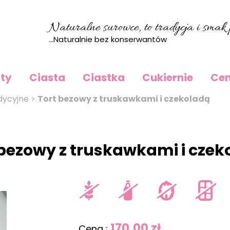
Naturalne surowce, to tradycja i smak p
...Naturalnie bez konserwantów
rty
Ciasta
Ciastka
Cukiernie
Cen
dycyjne
>
Tort bezowy z truskawkami i czekoladą
 bezowy z truskawkami i czek
170.00 zł
Cena :