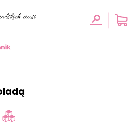
olskich ciast
nik
oladą