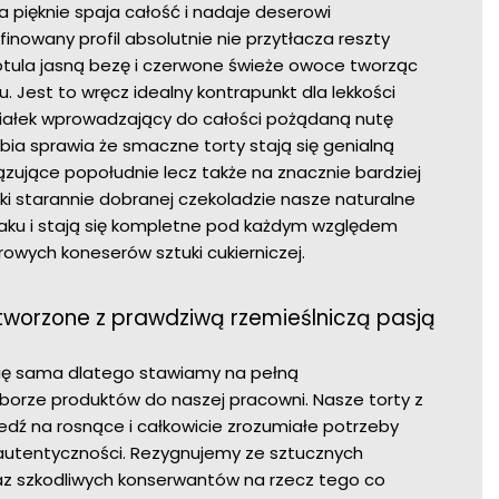
 pięknie spaja całość i nadaje deserowi
finowany profil absolutnie nie przytłacza reszty
 otula jasną bezę i czerwone świeże owoce tworząc
u. Jest to wręcz idealny kontrapunkt dla lekkości
białek wprowadzający do całości pożądaną nutę
bia sprawia że smaczne torty stają się genialną
ązujące popołudnie lecz także na znacznie bardziej
ęki starannie dobranej czekoladzie nasze naturalne
aku i stają się kompletne pod każdym względem
owych koneserów sztuki cukierniczej.
tworzone z prawdziwą rzemieślniczą pasją
się sama dlatego stawiamy na pełną
borze produktów do naszej pracowni. Nasze torty z
edź na rosnące i całkowicie zrozumiałe potrzeby
autentyczności. Rezygnujemy ze sztucznych
az szkodliwych konserwantów na rzecz tego co