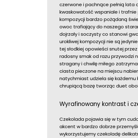
czerwone i pachnące pełnią lata o
kwaskowatość wspaniale i trafnie
kompozycji bardzo pożądaną świe
owoc trafiający do naszego stara
dojrzały i soczysty co stanowi gwa
urokliwej kompozycji nie są jed
tej słodkiej opowieści snutej prz
radosny smak od razu przywodzi n
stragany i chwilę miłego zatrzymani
ciasta pieczone na miejscu nabieraj
natychmiast udziela się każdemu k
chrupiącą bazę tworząc duet obok
Wyrafinowany kontrast i c
Czekolada pojawia się w tym cudow
akcent w bardzo dobrze przemyślane
wykorzystujemy czekoladę delikat