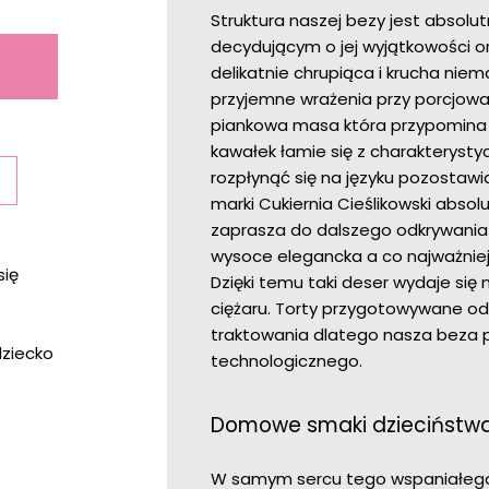
Struktura naszej bezy jest abso
decydującym o jej wyjątkowości ora
delikatnie chrupiąca i krucha nie
przyjemne wrażenia przy porcjowan
piankowa masa która przypomina s
kawałek łamie się z charakterysty
rozpłynąć się na języku pozostawi
marki Cukiernia Cieślikowski abso
zaprasza do dalszego odkrywania 
wysoce elegancka a co najważniejs
się
Dzięki temu taki deser wydaje się
ciężaru. Torty przygotowywane o
traktowania dlatego nasza beza 
dziecko
technologicznego.
Domowe smaki dzieciństwa
W samym sercu tego wspaniałego t