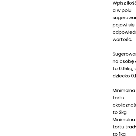
Wpisz iloś
a w polu
sugerowa
pojawi się
odpowied
wartość.
Sugerowa
na osobę 
to 0,15kg, 
dziecko 0,
Minimaln
tortu
okoliczno
to 2kg.
Minimaln
tortu tra
to 1kg.