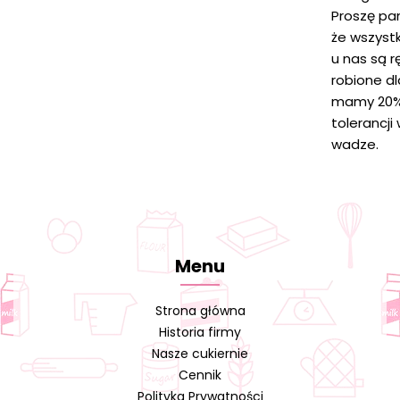
Proszę pa
że wszystk
u nas są r
robione d
mamy 20
tolerancji
wadze.
Menu
Strona główna
Historia firmy
Nasze cukiernie
Cennik
Polityka Prywatności