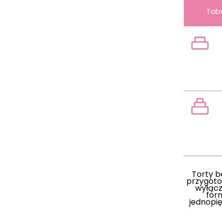
Tab
wag
Torty 
przygot
wyłącz
for
jednopię