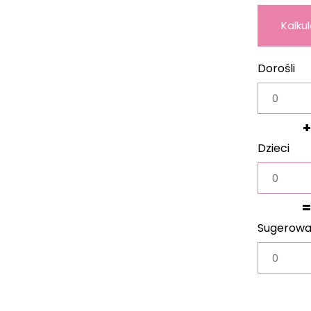
Kalku
wag
Dorośli
+
Dzieci
=
Sugerow
waga