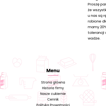
Proszę pa
że wszystk
u nas są r
robione d
mamy 20
tolerancji
wadze.
Menu
Strona główna
Historia firmy
Nasze cukiernie
Cennik
Polityka Prywatności