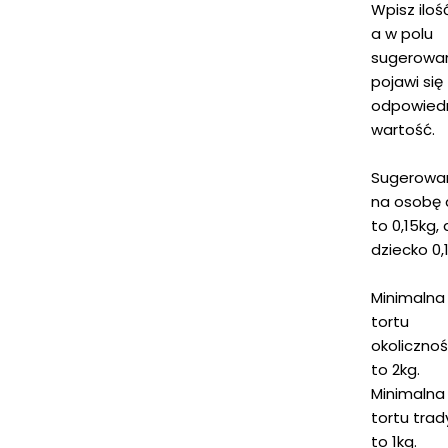
Wpisz iloś
a w polu
sugerowa
pojawi się
odpowied
wartość.
Sugerowa
na osobę 
to 0,15kg, 
dziecko 0,
Minimaln
tortu
okoliczno
to 2kg.
Minimaln
tortu tra
to 1kg.