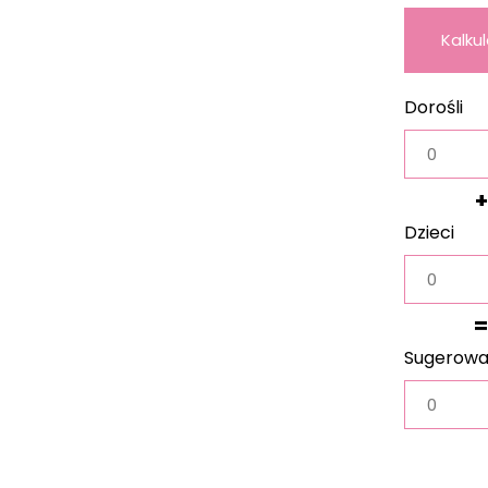
Kalku
wag
Dorośli
+
Dzieci
=
Sugerow
waga