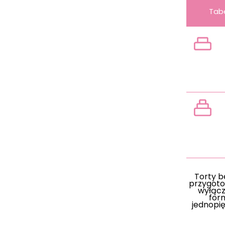
Tab
wag
Torty 
przygot
wyłącz
for
jednopię