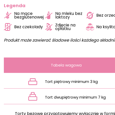
Legenda
Na mące
Na mleku bez
Bez orz
bezglutenowej
laktozy
Zdjęcie na
Bez czekolady
Na ksylit
opłatku
Produkt może zawierać śladowe ilości każdego składni
Tabela wagowa
Tort piętrowy minimum 3 kg
Tort dwupiętrowy minimum 7 kg
Torty bezowe przygotowujemy wyłącznie w form