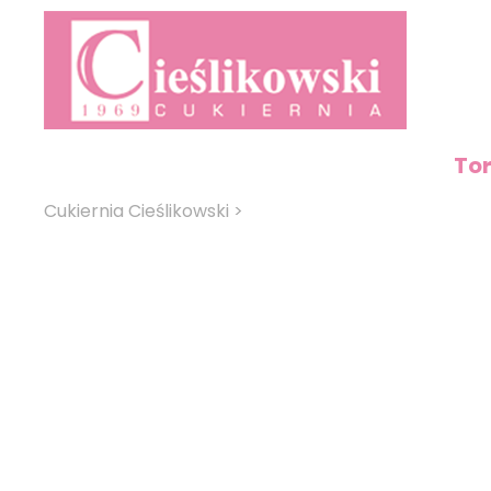
To
Cukiernia Cieślikowski
>