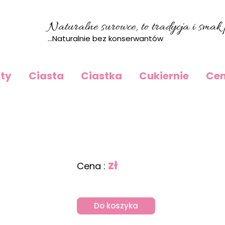
Naturalne surowce, to tradycja i smak p
...Naturalnie bez konserwantów
rty
Ciasta
Ciastka
Cukiernie
Cen
zł
Cena :
Do koszyka