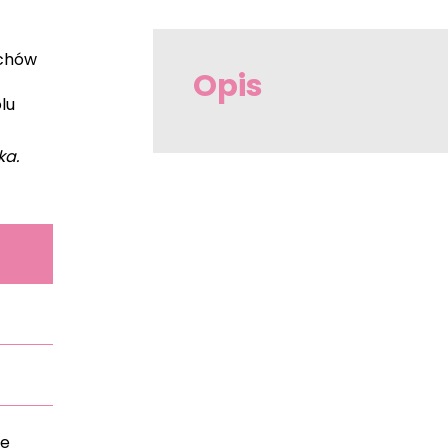
echów
Opis
olu
ka.
ie