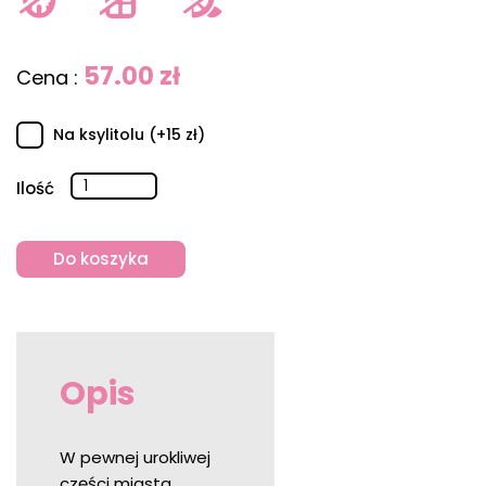
57.00 zł
Cena :
Na ksylitolu (+15 zł)
Ilość
Do koszyka
Opis
W pewnej urokliwej
części miasta