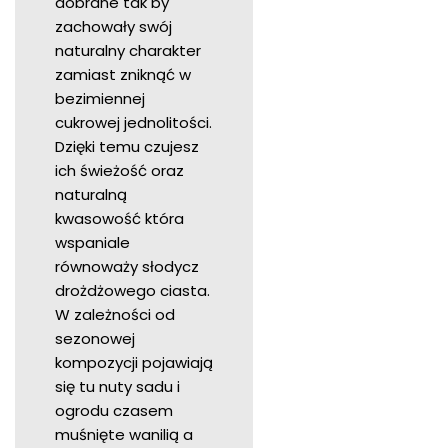
dobrane tak by
zachowały swój
naturalny charakter
zamiast zniknąć w
bezimiennej
cukrowej jednolitości.
Dzięki temu czujesz
ich świeżość oraz
naturalną
kwasowość która
wspaniale
równoważy słodycz
drożdżowego ciasta.
W zależności od
sezonowej
kompozycji pojawiają
się tu nuty sadu i
ogrodu czasem
muśnięte wanilią a