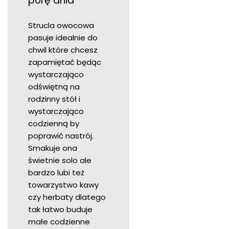
porę dnia
Strucla owocowa
pasuje idealnie do
chwil które chcesz
zapamiętać będąc
wystarczająco
odświętną na
rodzinny stół i
wystarczająco
codzienną by
poprawić nastrój.
Smakuje ona
świetnie solo ale
bardzo lubi też
towarzystwo kawy
czy herbaty dlatego
tak łatwo buduje
małe codzienne