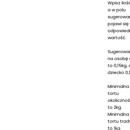
Wpisz iloś
a w polu
sugerowa
pojawi się
odpowied
wartość.
Sugerowa
na osobę 
to 0,15kg, 
dziecko 0,
Minimaln
tortu
okoliczno
to 2kg.
Minimaln
tortu tra
to 1kg.