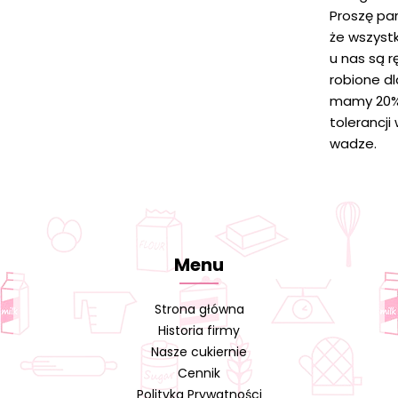
Proszę pa
że wszystk
u nas są r
robione d
mamy 20
tolerancji
wadze.
Menu
Strona główna
Historia firmy
Nasze cukiernie
Cennik
Polityka Prywatności