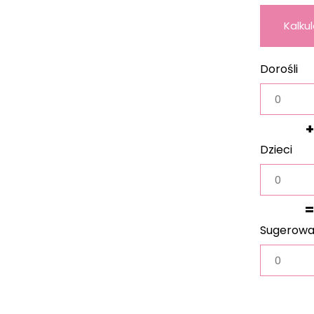
Kalku
wag
Dorośli
+
Dzieci
=
Sugerow
waga