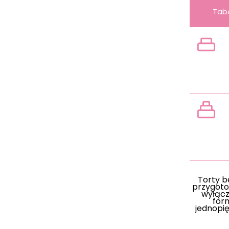
Tab
wag
Torty 
przygot
wyłącz
for
jednopię