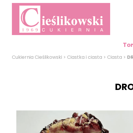
To
Cukiernia Cieślikowski
>
Ciastka i ciasta
>
Ciasta
>
D
DRO