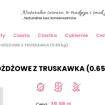
Naturalne surowce, to tradycja i smak p
...Naturalnie bez konserwantów
rty
Ciasta
Ciastka
Cukiernie
Cen
ROŻDŻOWE Z TRUSKAWKA (0.65 kg)
ŻDŻOWE Z TRUSKAWKA (0.65
39.98 zł
Cena :