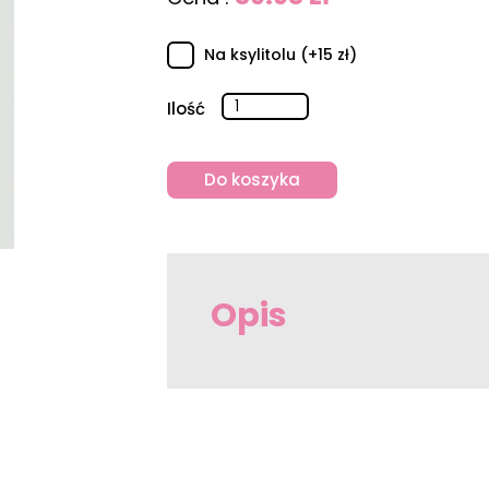
Na ksylitolu (+15 zł)
Ilość
Do koszyka
Opis