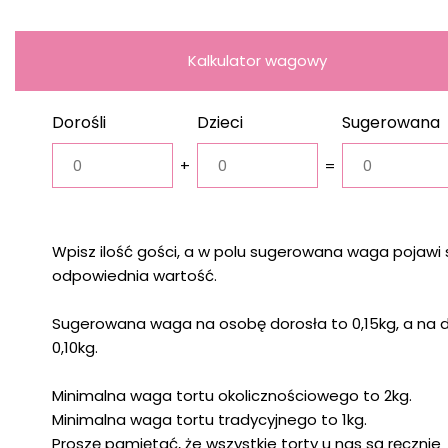
Kalkulator wagowy
Dorośli
Dzieci
Sugerowana
waga
+
=
Wpisz ilość gości, a w polu sugerowana waga pojawi 
odpowiednia wartość.
Sugerowana waga na osobę dorosła to 0,15kg, a na 
0,10kg.
Minimalna waga tortu okolicznościowego to 2kg.
Minimalna waga tortu tradycyjnego to 1kg.
Proszę pamiętać, że wszystkie torty u nas są ręcznie