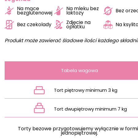
Na mące
Na mleku bez
Bez orz
bezglutenowej
laktozy
Zdjęcie na
Bez czekolady
Na ksylit
opłatku
Produkt może zawierać śladowe ilości każdego składni
Tabela wagowa
Tort piętrowy minimum 3 kg
Tort dwupiętrowy minimum 7 kg
Torty bezowe przygotowujemy wyłącznie w form
jednopiętrowej.