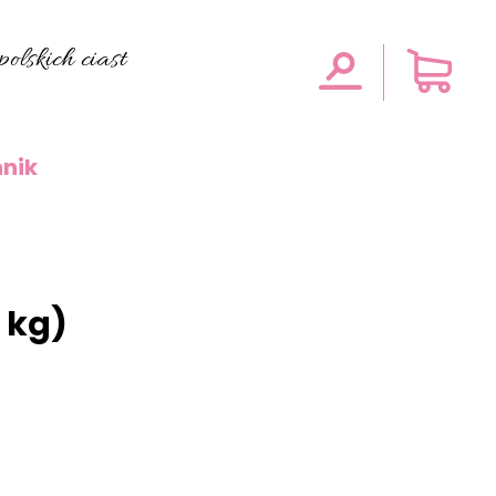
olskich ciast
nik
 kg)