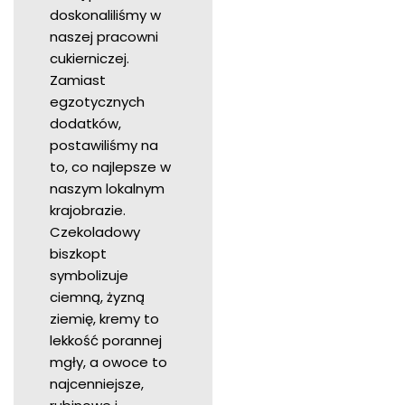
doskonaliliśmy w
naszej pracowni
cukierniczej.
Zamiast
egzotycznych
dodatków,
postawiliśmy na
to, co najlepsze w
naszym lokalnym
krajobrazie.
Czekoladowy
biszkopt
symbolizuje
ciemną, żyzną
ziemię, kremy to
lekkość porannej
mgły, a owoce to
najcenniejsze,