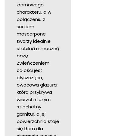
kremowego
charakteru, a w
połączeniu z
serkiem
mascarpone
tworzy idealnie
stabilną i smaczną
bazę.
Zwieńczeniem
całości jest
błyszcząca,
owocowa glazura,
która przykrywa
wierzch niczym
szlachetny
garnitur, a jej
powierzchnia staje
się tłem dla
starannie, ręcznie