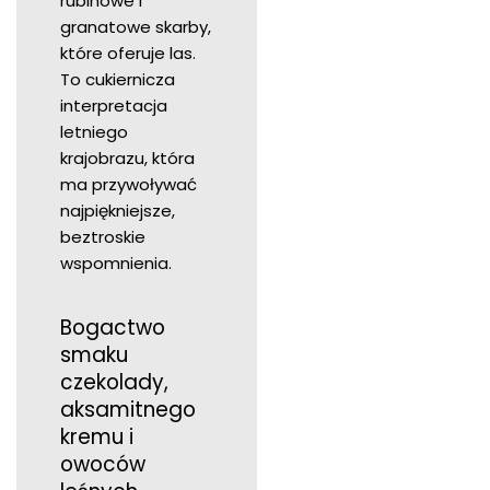
rubinowe i
granatowe skarby,
które oferuje las.
To cukiernicza
interpretacja
letniego
krajobrazu, która
ma przywoływać
najpiękniejsze,
beztroskie
wspomnienia.
Bogactwo
smaku
czekolady,
aksamitnego
kremu i
owoców