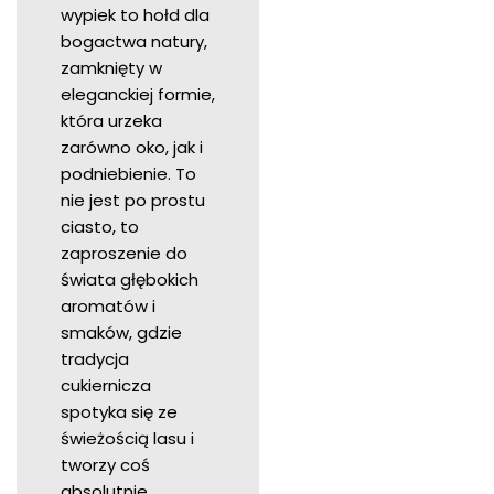
wypiek to hołd dla
bogactwa natury,
zamknięty w
eleganckiej formie,
która urzeka
zarówno oko, jak i
podniebienie. To
nie jest po prostu
ciasto, to
zaproszenie do
świata głębokich
aromatów i
smaków, gdzie
tradycja
cukiernicza
spotyka się ze
świeżością lasu i
tworzy coś
absolutnie