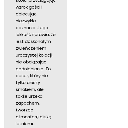
stołu, przyciągając
wzrok gości i
obiecując
niezwykłe
doznania. Jego
lekkość sprawia, że
jest doskonałym
zwieńczeniem
uroczystej kolacji,
nie obciążając
podniebienia. To
deser, który nie
tylko cieszy
smakiem, ale
także urzeka
zapachem,
tworząc
atmosferę bliską
letniemu