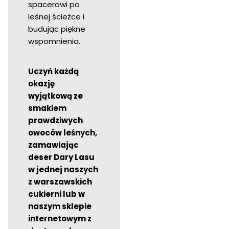
spacerowi po
leśnej ścieżce i
budując piękne
wspomnienia.
Uczyń każdą
okazję
wyjątkową ze
smakiem
prawdziwych
owoców leśnych,
zamawiając
deser Dary Lasu
w jednej naszych
z warszawskich
cukierni lub w
naszym sklepie
internetowym z