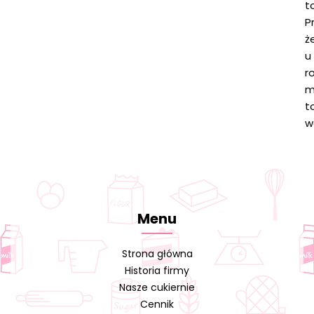
t
P
ż
u
r
m
t
w
Menu
Strona główna
Historia firmy
Nasze cukiernie
Cennik