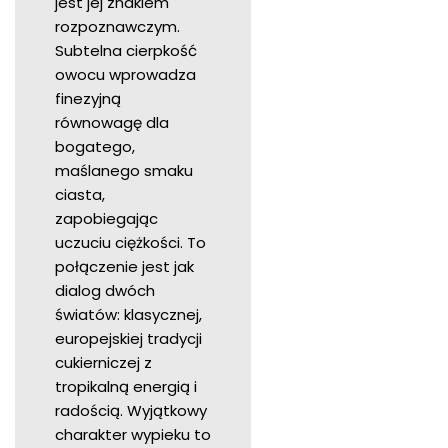
jest jej znakiem
rozpoznawczym.
Subtelna cierpkość
owocu wprowadza
finezyjną
równowagę dla
bogatego,
maślanego smaku
ciasta,
zapobiegając
uczuciu ciężkości. To
połączenie jest jak
dialog dwóch
światów: klasycznej,
europejskiej tradycji
cukierniczej z
tropikalną energią i
radością. Wyjątkowy
charakter wypieku to