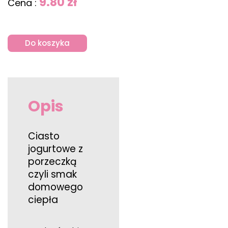
9.80 zł
Cena :
Do koszyka
Opis
Ciasto
jogurtowe z
porzeczką
czyli smak
domowego
ciepła