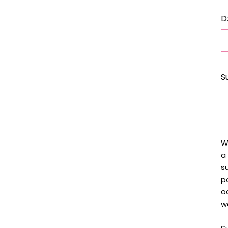
D
S
w
W
a
s
p
o
w