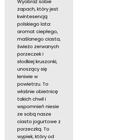
Wyobraź sobie
zapach, który jest
kwintesencją
polskiego lata:
aromat ciepłego,
maślanego ciasta,
świeżo zerwanych
porzeczek i
słodkiej kruszonki,
unoszący się
leniwie w
powietrzu. To
właśnie obietnicę
takich chwil i
wspomnień niesie
ze sobą nasze
ciasto jogurtowe z
porzeczką. To
wypiek, który od