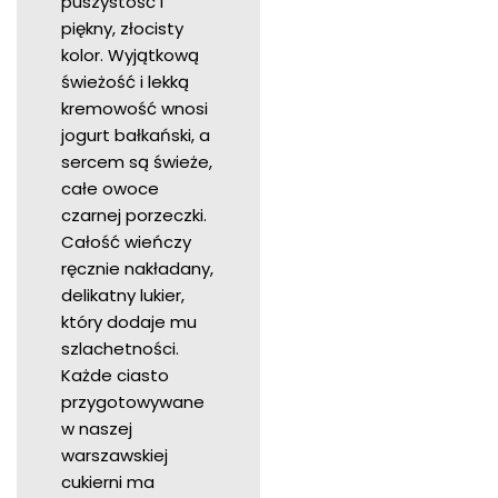
puszystość i
piękny, złocisty
kolor. Wyjątkową
świeżość i lekką
kremowość wnosi
jogurt bałkański, a
sercem są świeże,
całe owoce
czarnej porzeczki.
Całość wieńczy
ręcznie nakładany,
delikatny lukier,
który dodaje mu
szlachetności.
Każde ciasto
przygotowywane
w naszej
warszawskiej
cukierni ma