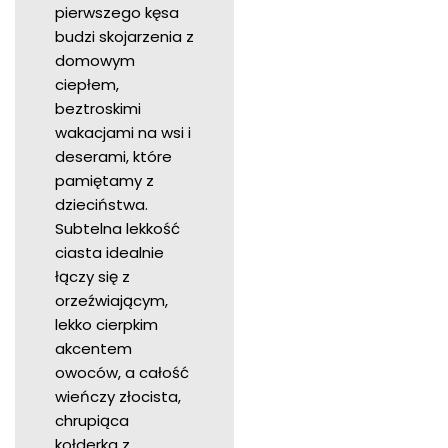
pierwszego kęsa
budzi skojarzenia z
domowym
ciepłem,
beztroskimi
wakacjami na wsi i
deserami, które
pamiętamy z
dzieciństwa.
Subtelna lekkość
ciasta idealnie
łączy się z
orzeźwiającym,
lekko cierpkim
akcentem
owoców, a całość
wieńczy złocista,
chrupiąca
kołderka z