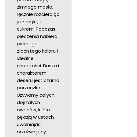
zimnego masła,
ręcznie rozcierając
je z mąką i
cukrem. Podczas
pieczenia nabiera
pięknego,
złocistego koloru i
idealnej
chrupkości. Duszą i
charakterem
deseru jest czarna
porzeczka.
Używamy całych,
dojrzałych
owoców, które
pękają w ustach,
uwalniając
orzeźwiający,