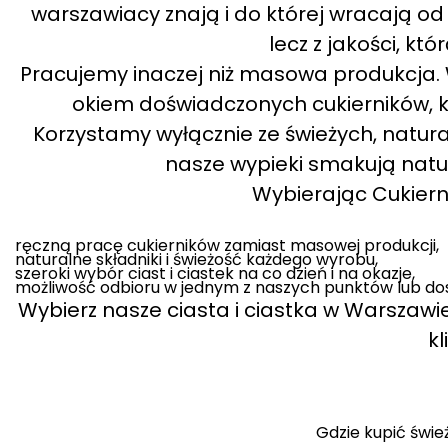
warszawiacy znają i do której wracają od 
lecz z jakości, kt
Pracujemy inaczej niż masowa produkcja. W
okiem doświadczonych cukierników, kt
Korzystamy wyłącznie ze świeżych, natur
nasze wypieki smakują natura
Wybierając Cukiernię
ręczną pracę cukierników zamiast masowej produkcji,
naturalne składniki i świeżość każdego wyrobu,
szeroki wybór ciast i ciastek na co dzień i na okazje,
możliwość odbioru w jednym z naszych punktów lub do
Wybierz nasze ciasta i ciastka w Warszawie
kl
Gdzie kupić świe