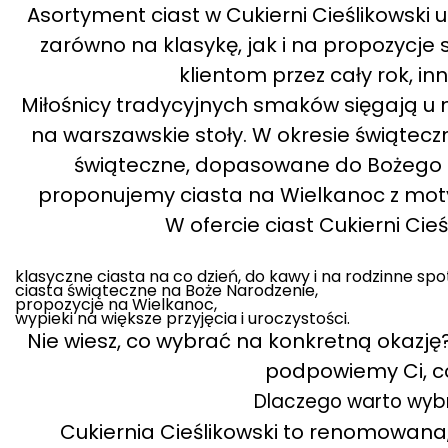
Asortyment ciast w Cukierni Cieślikowski u
zarówno na klasykę, jak i na propozycj
klientom przez cały rok, inn
Miłośnicy tradycyjnych smaków sięgają u n
na warszawskie stoły. W okresie świątecz
świąteczne, dopasowane do Bożego Na
proponujemy ciasta na Wielkanoc z mot
W ofercie ciast Cukierni Cieś
klasyczne ciasta na co dzień, do kawy i na rodzinne spo
ciasta świąteczne na Boże Narodzenie,
propozycje na Wielkanoc,
wypieki na większe przyjęcia i uroczystości.
Nie wiesz, co wybrać na konkretną okazję?
podpowiemy Ci, co 
Dlaczego warto wybra
Cukiernia Cieślikowski to renomowana, 