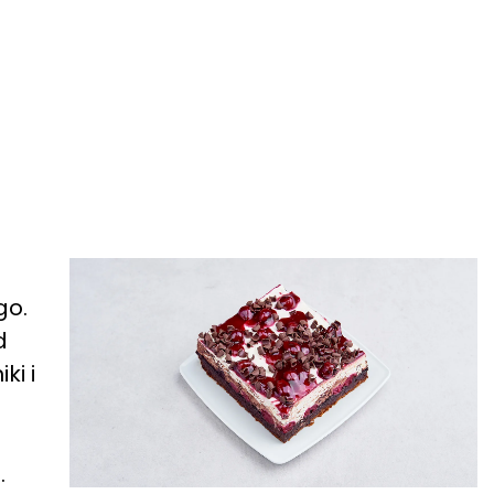
go.
d
ki i
.