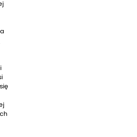
ej
na
ą
i
i
się
ej
ych