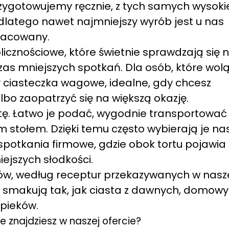
rzygotowujemy ręcznie, z tych samych wysoki
 dlatego nawet najmniejszy wyrób jest u nas
acowany.
olicznościowe, które świetnie sprawdzają się 
czas mniejszych spotkań. Dla osób, które wol
ciasteczka wagowe, idealne, gdy chcesz
o zaopatrzyć się na większą okazję.
tę. Łatwo je podać, wygodnie transportować 
 stołem. Dzięki temu często wybierają je nas
 spotkania firmowe, gdzie obok tortu pojawia 
ejszych słodkości.
w, według receptur przekazywanych w nasz
go smakują tak, jak ciasta z dawnych, domow
pieków.
e znajdziesz w naszej ofercie?