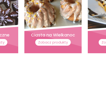
eczne
Ciasta na Wielkanoc
kty
Zobacz produkty
Zo