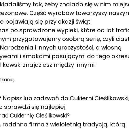
kładaliśmy tak, żeby znalazło się w nim miej
e sezonowe. Część wyrobów towarzyszy naszy
e pojawiają się przy okazji świąt.
as po sprawdzone wypieki, które od lat trafi
nym przygotowujemy osobną serię, czyli cias
rodzenia i innych uroczystości, a wiosną
ywami i smakami pasującymi do tego okresu
likowski znajdziesz między innymi:
tkania,
 Napisz lub zadzwoń do Cukierni Cieślikowski
sprawdzi się najlepiej.
ć Cukiernię Cieślikowski?
rodzinna firma z wieloletnią tradycją, którą