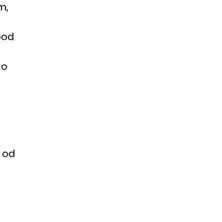
m,
pod
go
 od