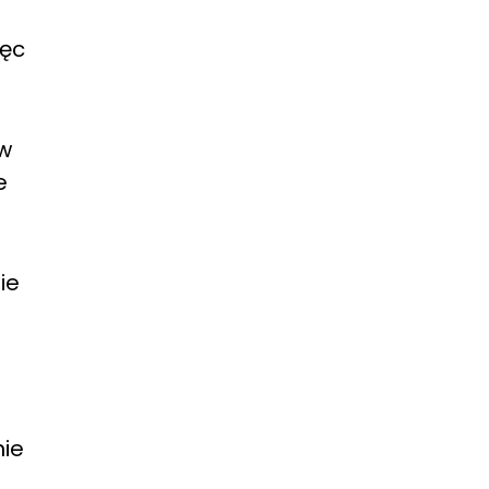
ięc
 w
e
ie
nie