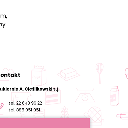
ym,
my
ontakt
ukiernia A. Cieślikowski s.j.
tel. 22 643 96 22
tel. 885 051 051
informacja@cukierniacieslikowski.pl