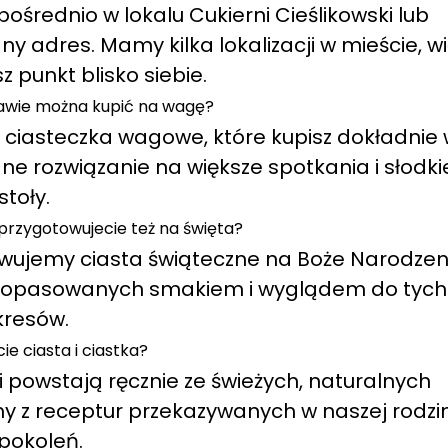
ośrednio w lokalu Cukierni Cieślikowski lub
 adres. Mamy kilka lokalizacji w mieście, w
z punkt blisko siebie.
awie można kupić na wagę?
sz ciasteczka wagowe, które kupisz dokładnie
odne rozwiązanie na większe spotkania i słodki
stoły.
przygotowujecie też na święta?
owujemy ciasta świąteczne na Boże Narodzen
, dopasowanych smakiem i wyglądem do tych
kresów.
ie ciasta i ciastka?
i powstają ręcznie ze świeżych, naturalnych
y z receptur przekazywanych w naszej rodzi
pokoleń.