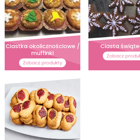
Ciastka okolicznościowe /
Ciasta świąt
muffinki
Zobacz produ
Zobacz produkty