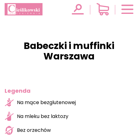
Babeczki i muffinki
Warszawa
Legenda
Na mące bezglutenowej
Na mleku bez laktozy
Bez orzechów