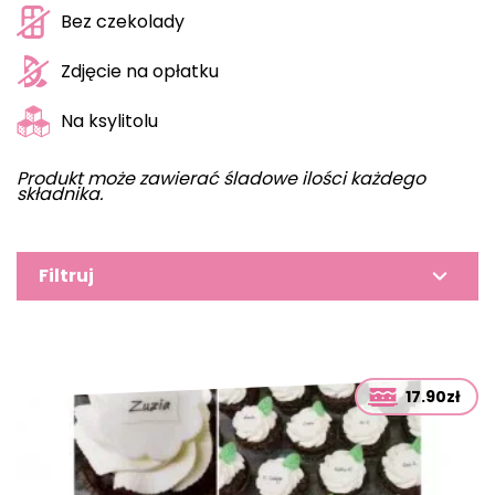
Bez czekolady
Zdjęcie na opłatku
Na ksylitolu
Produkt może zawierać śladowe ilości każdego
składnika.
Filtruj
17.90zł