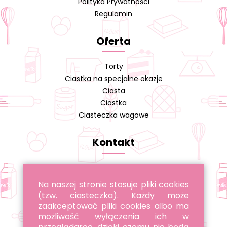
Polityka Prywatności
Regulamin
Oferta
Torty
Ciastka na specjalne okazje
Ciasta
Ciastka
Ciasteczka wagowe
Kontakt
Cukiernia A. Cieślikowski s.j.
Na naszej stronie stosuje pliki cookies
tel. 22 643 96 22
(tzw. ciasteczka). Każdy może
tel. 885 051 051
zaakceptować pliki cookies albo ma
możliwość wyłączenia ich w