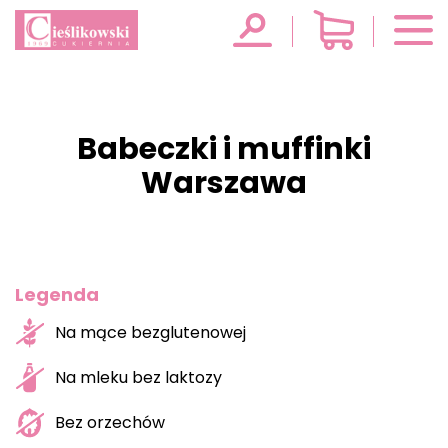
Babeczki i muffinki
Warszawa
Legenda
Na mące bezglutenowej
Na mleku bez laktozy
Bez orzechów