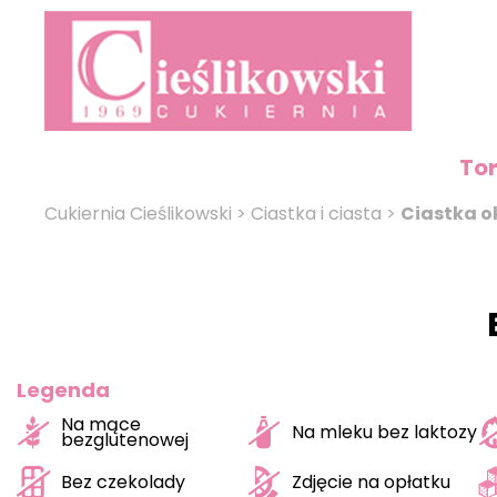
To
Cukiernia Cieślikowski
>
Ciastka i ciasta
>
Ciastka o
Legenda
Na mące
Na mleku bez laktozy
bezglutenowej
Bez czekolady
Zdjęcie na opłatku