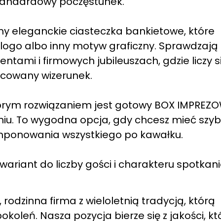
standardowy poczęstunek.
y eleganckie ciasteczka bankietowe, które
ogo albo inny motyw graficzny. Sprawdzają 
tami i firmowych jubileuszach, gdzie liczy s
acowany wizerunek.
obrym rozwiązaniem jest gotowy BOX IMPREZO
iu. To wygodna opcja, gdy chcesz mieć szybk
mponowania wszystkiego po kawałku.
ariant do liczby gości i charakteru spotkani
rodzinna firma z wieloletnią tradycją, którą
koleń. Nasza pozycja bierze się z jakości, kt