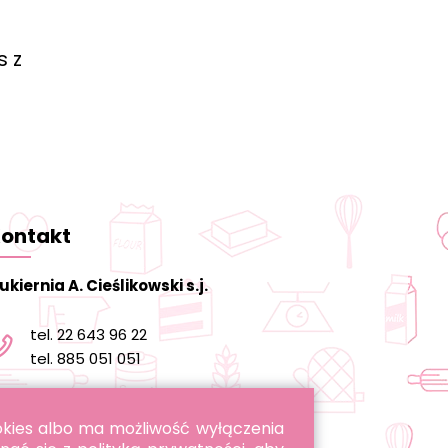
s z
ontakt
ukiernia A. Cieślikowski s.j.
tel. 22 643 96 22
tel. 885 051 051
informacja@cukierniacieslikowski.pl
ookies albo ma możliwość wyłączenia