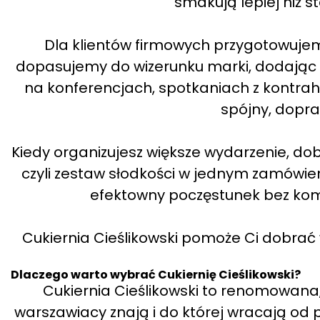
smakują lepiej niż 
Dla klientów firmowych przygotowujem
dopasujemy do wizerunku marki, dodając l
na konferencjach, spotkaniach z kontrahen
spójny, dopr
Kiedy organizujesz większe wydarzenie, d
czyli zestaw słodkości w jednym zamówien
efektowny poczęstunek bez ko
Cukiernia Cieślikowski pomoże Ci dobrać w
Dlaczego warto wybrać Cukiernię Cieślikowski?
Cukiernia Cieślikowski to renomowana, 
warszawiacy znają i do której wracają od po