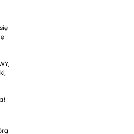
się
ię
WY,
i,
a!
órą