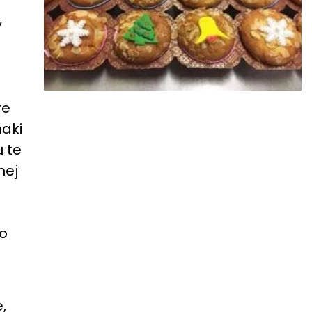
y
re
maki
u te
nej
co
,