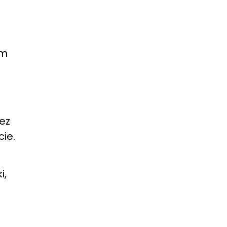
em
ez
cie.
i,
a