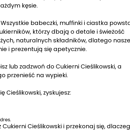
każdym kęsie.
szystkie babeczki, muffinki i ciastka powst
ierników, którzy dbają o detale i świeżość
żych, naturalnych składników, dlatego nasz
e i prezentują się apetycznie.
 lub zadzwoń do Cukierni Cieślikowski, a
o przenieść na wypieki.
 Cieślikowski, zyskujesz:
dres.
Cukierni Cieślikowski i przekonaj się, dlacze