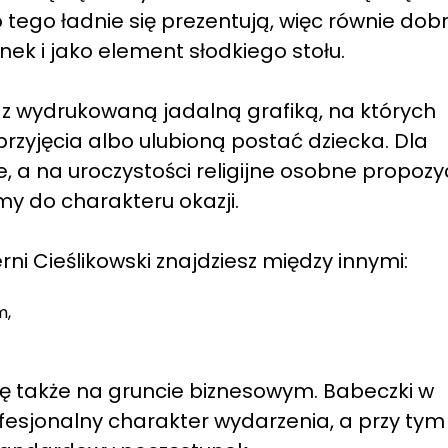
 tego ładnie się prezentują, więc równie dob
ek i jako element słodkiego stołu.
i z wydrukowaną jadalną grafiką, na których
rzyjęcia albo ulubioną postać dziecka. Dla
a na uroczystości religijne osobne propozyc
y do charakteru okazji.
ni Cieślikowski znajdziesz między innymi:
m,
ię także na gruncie biznesowym. Babeczki w
fesjonalny charakter wydarzenia, a przy tym