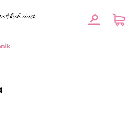
olskich ciast
nik
a