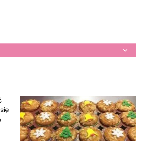
ś
się
h