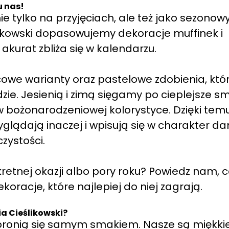
u nas!
e tylko na przyjęciach, ale też jako sezonow
ślikowski dopasowujemy dekoracje muffinek i
akurat zbliża się w kalendarzu.
owe warianty oraz pastelowe zdobienia, któ
dzie. Jesienią i zimą sięgamy po cieplejsze s
w bożonarodzeniowej kolorystyce. Dzięki tem
ądają inaczej i wpisują się w charakter da
zystości.
etnej okazji albo pory roku? Powiedz nam, 
koracje, które najlepiej do niej zagrają.
a Cieślikowski?
e bronią się samym smakiem. Nasze są miękkie