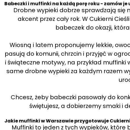
Babeczki i muffinki na każdą porę roku - zamów je 
Drobne wypieki dobrze sprawdzają się ni
akcent przez cały rok. W Cukierni Cie
babeczek do okazji, która 
Wiosną i latem proponujemy lekkie, owoc
pasują do komunii, chrzcin i przyjęć w ogro
i świąteczne motywy, na przykład muffinki 
same drobne wypieki za każdym razem wygl
uroc
Chcesz, żeby babeczki pasowały do konkr
świętujesz, a dobierzemy smaki i de
Jakie muffinki w Warszawie przygotowuje Cukierni
Muffinki to jeden z tych wypieków, któr