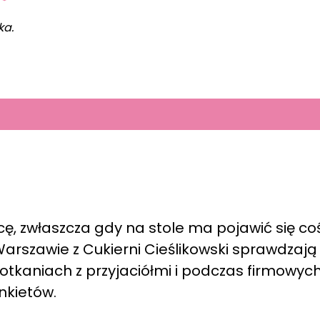
ka.
icę, zwłaszcza gdy na stole ma pojawić się co
 Warszawie z Cukierni Cieślikowski sprawdzają 
spotkaniach z przyjaciółmi i podczas firmowyc
nkietów.