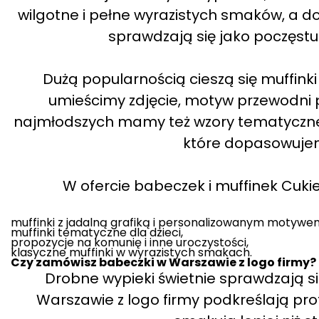
wilgotne i pełne wyrazistych smaków, a do
sprawdzają się jako poczęstun
Dużą popularnością cieszą się muffink
umieścimy zdjęcie, motyw przewodni p
najmłodszych mamy też wzory tematyczne, 
które dopasowujem
W ofercie babeczek i muffinek Cukier
muffinki z jadalną grafiką i personalizowanym motywe
muffinki tematyczne dla dzieci,
propozycje na komunię i inne uroczystości,
klasyczne muffinki w wyrazistych smakach.
Czy zamówisz babeczki w Warszawie z logo firmy?
Drobne wypieki świetnie sprawdzają s
Warszawie z logo firmy podkreślają pro