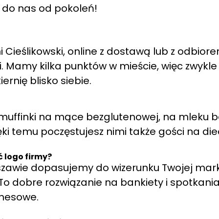
ą do nas od pokoleń!
 Cieślikowski, online z dostawą lub z odbior
i. Mamy kilka punktów w mieście, więc zwykle
iernię blisko siebie.
z muffinki na mące bezglutenowej, na mleku b
ęki temu poczęstujesz nimi także gości na die
 logo firmy?
szawie dopasujemy do wizerunku Twojej mark
To dobre rozwiązanie na bankiety i spotkani
znesowe.