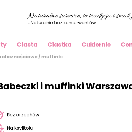
Naturalne surowce, to tradycja i smak p
...Naturalnie bez konserwantów
rty
Ciasta
Ciastka
Cukiernie
Cen
kolicznościowe / muffinki
Babeczki i muffinki Warszaw
Bez orzechów
Na ksylitolu