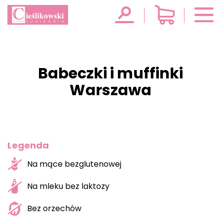
Babeczki i muffinki
Warszawa
Legenda
Na mące bezglutenowej
Na mleku bez laktozy
Bez orzechów