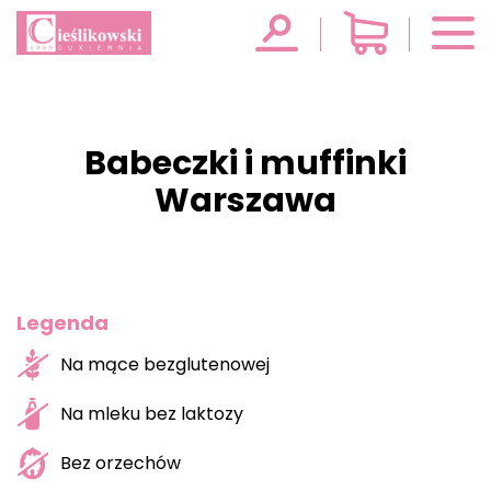
Babeczki i muffinki
Warszawa
Legenda
Na mące bezglutenowej
Na mleku bez laktozy
Bez orzechów