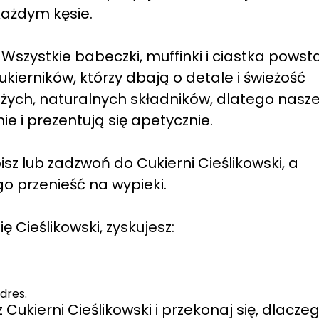
każdym kęsie.
szystkie babeczki, muffinki i ciastka powst
ierników, którzy dbają o detale i świeżość
żych, naturalnych składników, dlatego nasz
e i prezentują się apetycznie.
 lub zadzwoń do Cukierni Cieślikowski, a
o przenieść na wypieki.
 Cieślikowski, zyskujesz:
dres.
Cukierni Cieślikowski i przekonaj się, dlacze