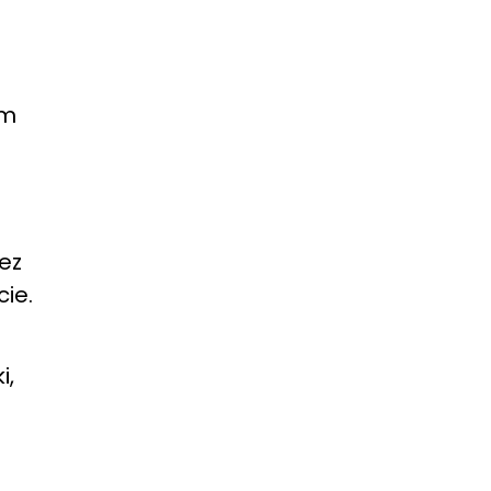
em
ez
cie.
i,
a