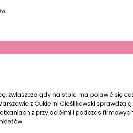
ka.
icę, zwłaszcza gdy na stole ma pojawić się co
 Warszawie z Cukierni Cieślikowski sprawdzają 
spotkaniach z przyjaciółmi i podczas firmowyc
nkietów.