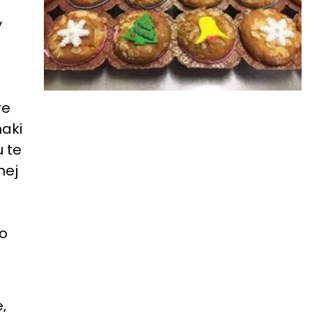
y
re
maki
u te
nej
co
,