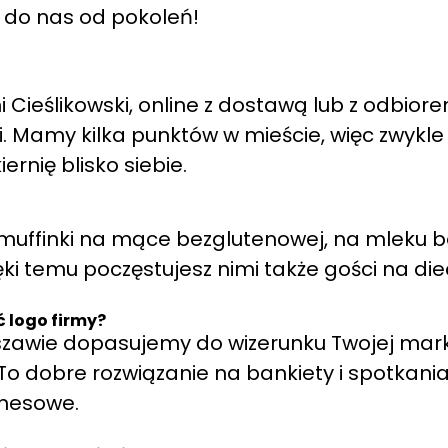
ą do nas od pokoleń!
 Cieślikowski, online z dostawą lub z odbior
i. Mamy kilka punktów w mieście, więc zwykle
iernię blisko siebie.
z muffinki na mące bezglutenowej, na mleku b
ęki temu poczęstujesz nimi także gości na die
 logo firmy?
szawie dopasujemy do wizerunku Twojej mark
To dobre rozwiązanie na bankiety i spotkani
znesowe.