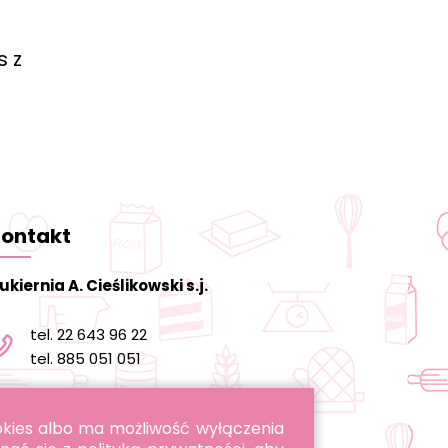
s z
ontakt
ukiernia A. Cieślikowski s.j.
tel. 22 643 96 22
tel. 885 051 051
informacja@cukierniacieslikowski.pl
ookies albo ma możliwość wyłączenia