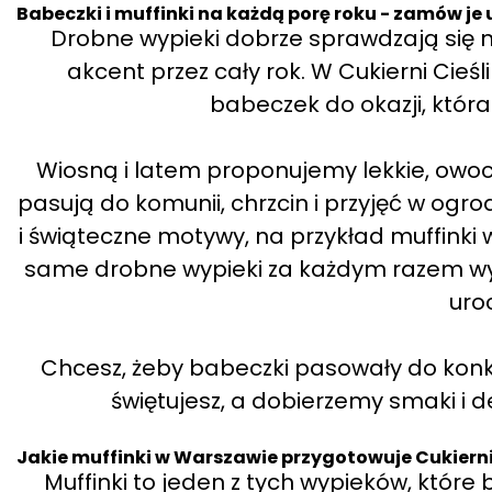
Babeczki i muffinki na każdą porę roku - zamów je 
Drobne wypieki dobrze sprawdzają się ni
akcent przez cały rok. W Cukierni Cie
babeczek do okazji, która 
Wiosną i latem proponujemy lekkie, owoc
pasują do komunii, chrzcin i przyjęć w ogro
i świąteczne motywy, na przykład muffinki 
same drobne wypieki za każdym razem wygl
uroc
Chcesz, żeby babeczki pasowały do konkr
świętujesz, a dobierzemy smaki i de
Jakie muffinki w Warszawie przygotowuje Cukierni
Muffinki to jeden z tych wypieków, któr