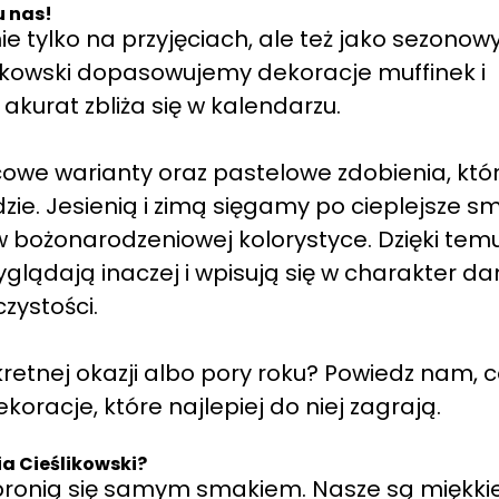
u nas!
e tylko na przyjęciach, ale też jako sezonow
ślikowski dopasowujemy dekoracje muffinek i
akurat zbliża się w kalendarzu.
owe warianty oraz pastelowe zdobienia, któ
dzie. Jesienią i zimą sięgamy po cieplejsze s
w bożonarodzeniowej kolorystyce. Dzięki tem
ądają inaczej i wpisują się w charakter da
zystości.
etnej okazji albo pory roku? Powiedz nam, 
koracje, które najlepiej do niej zagrają.
a Cieślikowski?
e bronią się samym smakiem. Nasze są miękkie