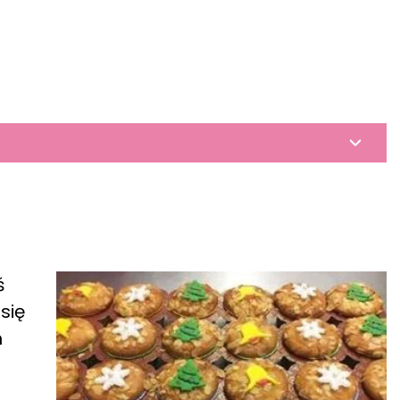
ś
się
h