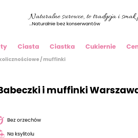
Naturalne surowce, to tradycja i smak p
...Naturalnie bez konserwantów
rty
Ciasta
Ciastka
Cukiernie
Cen
kolicznościowe / muffinki
Babeczki i muffinki Warszaw
Bez orzechów
Na ksylitolu