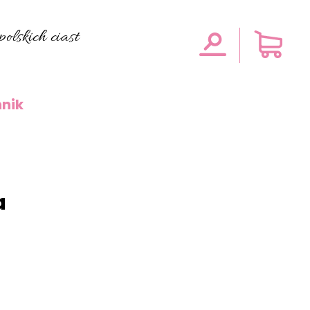
olskich ciast
nik
a