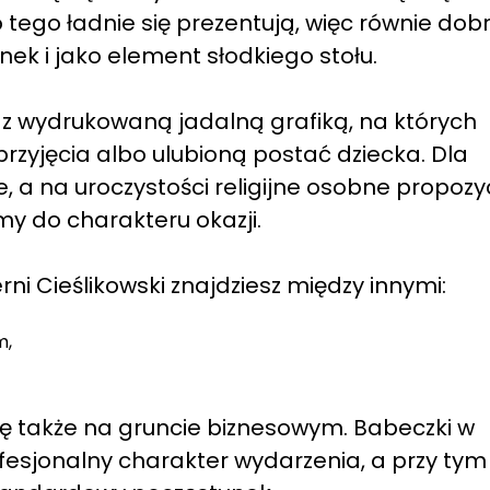
 tego ładnie się prezentują, więc równie dob
ek i jako element słodkiego stołu.
i z wydrukowaną jadalną grafiką, na których
rzyjęcia albo ulubioną postać dziecka. Dla
a na uroczystości religijne osobne propozyc
y do charakteru okazji.
ni Cieślikowski znajdziesz między innymi:
m,
ię także na gruncie biznesowym. Babeczki w
fesjonalny charakter wydarzenia, a przy tym