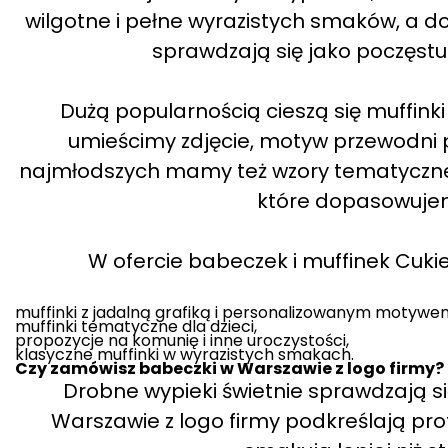
wilgotne i pełne wyrazistych smaków, a do
sprawdzają się jako poczęstun
Dużą popularnością cieszą się muffink
umieścimy zdjęcie, motyw przewodni p
najmłodszych mamy też wzory tematyczne, 
które dopasowujem
W ofercie babeczek i muffinek Cukier
muffinki z jadalną grafiką i personalizowanym motywe
muffinki tematyczne dla dzieci,
propozycje na komunię i inne uroczystości,
klasyczne muffinki w wyrazistych smakach.
Czy zamówisz babeczki w Warszawie z logo firmy?
Drobne wypieki świetnie sprawdzają s
Warszawie z logo firmy podkreślają pro