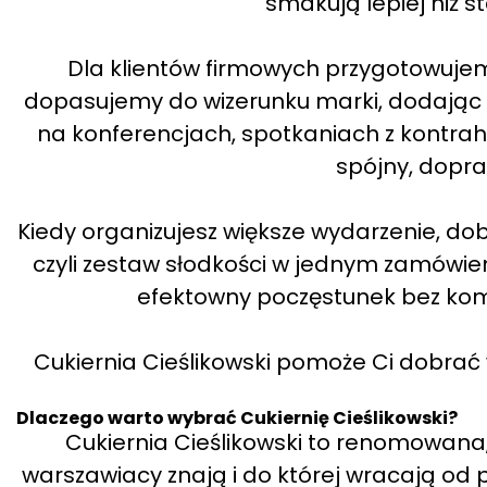
smakują lepiej niż 
Dla klientów firmowych przygotowujem
dopasujemy do wizerunku marki, dodając l
na konferencjach, spotkaniach z kontrahen
spójny, dopr
Kiedy organizujesz większe wydarzenie, d
czyli zestaw słodkości w jednym zamówien
efektowny poczęstunek bez ko
Cukiernia Cieślikowski pomoże Ci dobrać w
Dlaczego warto wybrać Cukiernię Cieślikowski?
Cukiernia Cieślikowski to renomowana, 
warszawiacy znają i do której wracają od po