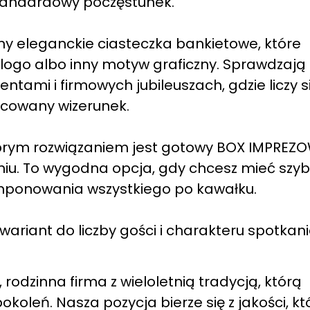
standardowy poczęstunek.
y eleganckie ciasteczka bankietowe, które
ogo albo inny motyw graficzny. Sprawdzają 
tami i firmowych jubileuszach, gdzie liczy s
acowany wizerunek.
obrym rozwiązaniem jest gotowy BOX IMPREZO
iu. To wygodna opcja, gdy chcesz mieć szybk
mponowania wszystkiego po kawałku.
ariant do liczby gości i charakteru spotkani
rodzinna firma z wieloletnią tradycją, którą
koleń. Nasza pozycja bierze się z jakości, kt