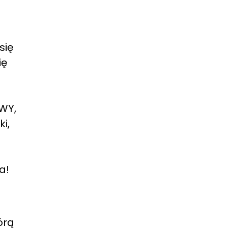
się
ię
WY,
i,
a!
órą