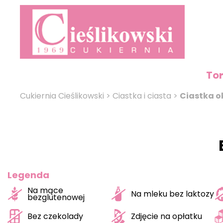
To
Cukiernia Cieślikowski
>
Ciastka i ciasta
>
Ciastka o
Legenda
Na mące
Na mleku bez laktozy
bezglutenowej
Bez czekolady
Zdjęcie na opłatku