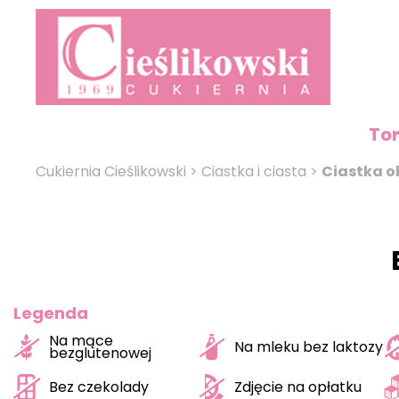
To
Cukiernia Cieślikowski
>
Ciastka i ciasta
>
Ciastka o
Legenda
Na mące
Na mleku bez laktozy
bezglutenowej
Bez czekolady
Zdjęcie na opłatku