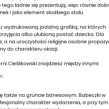
 tego ładnie się prezentują, więc równie dob
ek i jako element słodkiego stołu.
i z wydrukowaną jadalną grafiką, na których
rzyjęcia albo ulubioną postać dziecka. Dla
a na uroczystości religijne osobne propozyc
y do charakteru okazji.
ni Cieślikowski znajdziesz między innymi:
m,
ię także na gruncie biznesowym. Babeczki w
fesjonalny charakter wydarzenia, a przy tym