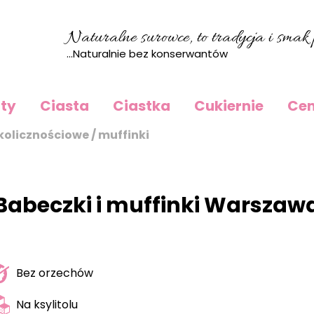
Naturalne surowce, to tradycja i smak p
...Naturalnie bez konserwantów
rty
Ciasta
Ciastka
Cukiernie
Cen
kolicznościowe / muffinki
Babeczki i muffinki Warszaw
Bez orzechów
Na ksylitolu