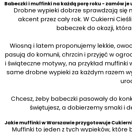
Babeczki i muffinki na każdą porę roku - zamów je 
Drobne wypieki dobrze sprawdzają się ni
akcent przez cały rok. W Cukierni Cie
babeczek do okazji, która 
Wiosną i latem proponujemy lekkie, owoc
pasują do komunii, chrzcin i przyjęć w ogro
i świąteczne motywy, na przykład muffinki 
same drobne wypieki za każdym razem wygl
uroc
Chcesz, żeby babeczki pasowały do konkr
świętujesz, a dobierzemy smaki i de
Jakie muffinki w Warszawie przygotowuje Cukierni
Muffinki to jeden z tych wypieków, któr