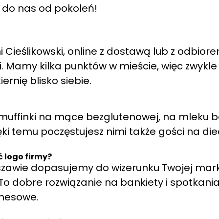
ą do nas od pokoleń!
 Cieślikowski, online z dostawą lub z odbior
i. Mamy kilka punktów w mieście, więc zwykle
iernię blisko siebie.
z muffinki na mące bezglutenowej, na mleku b
ęki temu poczęstujesz nimi także gości na die
 logo firmy?
szawie dopasujemy do wizerunku Twojej mark
To dobre rozwiązanie na bankiety i spotkani
znesowe.