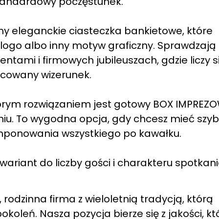
standardowy poczęstunek.
y eleganckie ciasteczka bankietowe, które
ogo albo inny motyw graficzny. Sprawdzają 
tami i firmowych jubileuszach, gdzie liczy s
acowany wizerunek.
obrym rozwiązaniem jest gotowy BOX IMPREZO
iu. To wygodna opcja, gdy chcesz mieć szybk
mponowania wszystkiego po kawałku.
ariant do liczby gości i charakteru spotkani
rodzinna firma z wieloletnią tradycją, którą
koleń. Nasza pozycja bierze się z jakości, kt