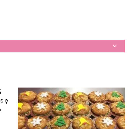
ś
się
h