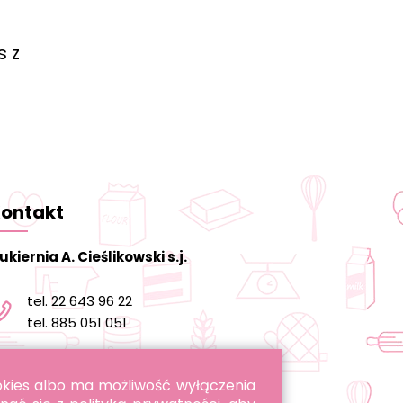
s z
ontakt
ukiernia A. Cieślikowski s.j.
tel. 22 643 96 22
tel. 885 051 051
informacja@cukierniacieslikowski.pl
ookies albo ma możliwość wyłączenia