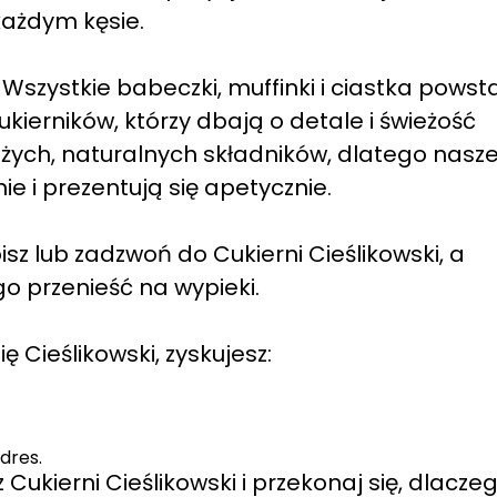
każdym kęsie.
szystkie babeczki, muffinki i ciastka powst
ierników, którzy dbają o detale i świeżość
żych, naturalnych składników, dlatego nasz
e i prezentują się apetycznie.
 lub zadzwoń do Cukierni Cieślikowski, a
o przenieść na wypieki.
 Cieślikowski, zyskujesz:
dres.
Cukierni Cieślikowski i przekonaj się, dlacze