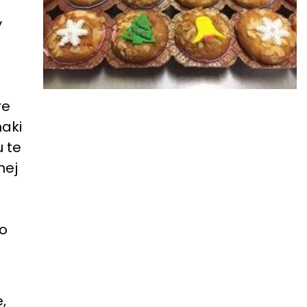
y
re
maki
u te
nej
co
,