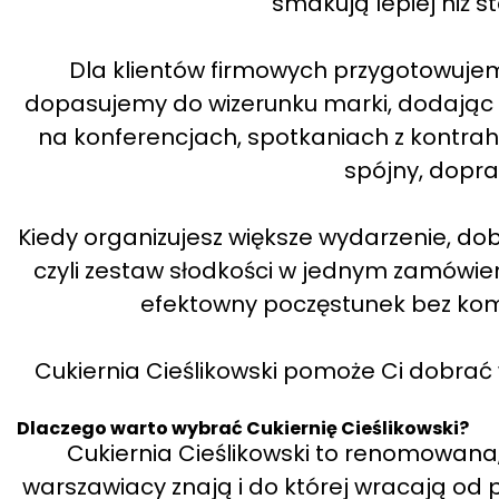
smakują lepiej niż 
Dla klientów firmowych przygotowujem
dopasujemy do wizerunku marki, dodając l
na konferencjach, spotkaniach z kontrahen
spójny, dopr
Kiedy organizujesz większe wydarzenie, d
czyli zestaw słodkości w jednym zamówien
efektowny poczęstunek bez ko
Cukiernia Cieślikowski pomoże Ci dobrać w
Dlaczego warto wybrać Cukiernię Cieślikowski?
Cukiernia Cieślikowski to renomowana, 
warszawiacy znają i do której wracają od po