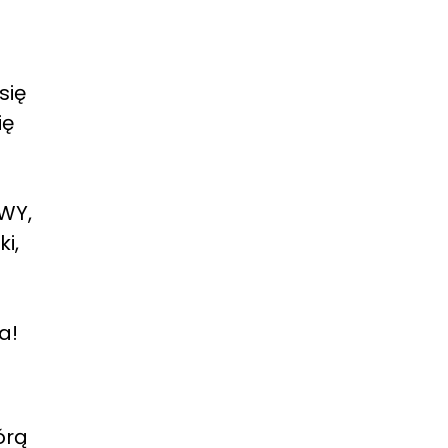
się
ię
WY,
i,
a!
órą