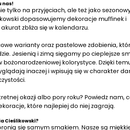
u nas!
e tylko na przyjęciach, ale też jako sezonow
ślikowski dopasowujemy dekoracje muffinek i
akurat zbliża się w kalendarzu.
owe warianty oraz pastelowe zdobienia, któ
dzie. Jesienią i zimą sięgamy po cieplejsze s
w bożonarodzeniowej kolorystyce. Dzięki tem
ądają inaczej i wpisują się w charakter da
zystości.
etnej okazji albo pory roku? Powiedz nam, 
koracje, które najlepiej do niej zagrają.
a Cieślikowski?
e bronią się samym smakiem. Nasze są miękkie