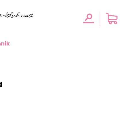
olskich ciast
nik
a