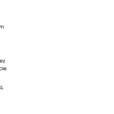
em
ez
cie.
i,
a