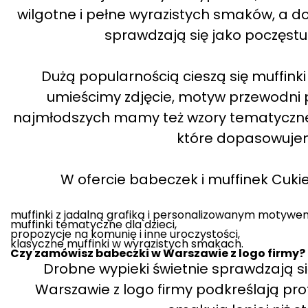
wilgotne i pełne wyrazistych smaków, a do
sprawdzają się jako poczęstun
Dużą popularnością cieszą się muffink
umieścimy zdjęcie, motyw przewodni p
najmłodszych mamy też wzory tematyczne, 
które dopasowujem
W ofercie babeczek i muffinek Cukier
muffinki z jadalną grafiką i personalizowanym motywe
muffinki tematyczne dla dzieci,
propozycje na komunię i inne uroczystości,
klasyczne muffinki w wyrazistych smakach.
Czy zamówisz babeczki w Warszawie z logo firmy?
Drobne wypieki świetnie sprawdzają s
Warszawie z logo firmy podkreślają pro