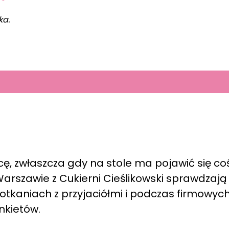
ka.
icę, zwłaszcza gdy na stole ma pojawić się co
 Warszawie z Cukierni Cieślikowski sprawdzają 
spotkaniach z przyjaciółmi i podczas firmowyc
nkietów.