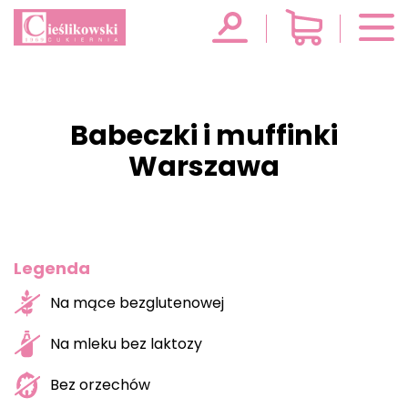
Babeczki i muffinki
Warszawa
Legenda
Na mące bezglutenowej
Na mleku bez laktozy
Bez orzechów