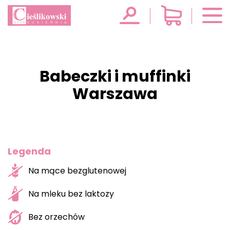
Babeczki i muffinki
Warszawa
Legenda
Na mące bezglutenowej
Na mleku bez laktozy
Bez orzechów