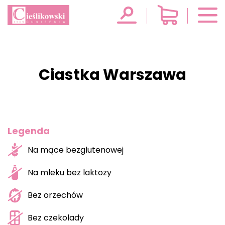
Ciastka Warszawa
Legenda
Na mące bezglutenowej
Na mleku bez laktozy
Bez orzechów
Bez czekolady