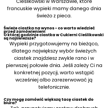
Cieślikowski w Warszawie, które
francuskie wypieki mamy danego dnia
świeżo z pieca.
Świeże ciastka na wynos - co warto wiedzieć
przed zamówieniem
O której godzinie ciastka w Cukierni Cieślikowski
są najświeższe?
Wypieki przygotowujemy na bieżąco,
dlatego największy wybór świeżych
ciastek znajdziesz zwykle rano i w
pierwszej połowie dnia. Jeśli zależy Ci na
konkretnej pozycji, warto wstąpić
wcześniej albo zarezerwować ją
telefonicznie.
Czy mogę zamówić większą tacę ciastek do
biura?