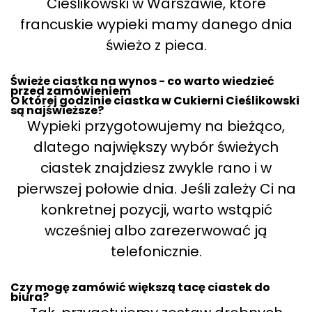
Cieślikowski w Warszawie, które
francuskie wypieki mamy danego dnia
świeżo z pieca.
Świeże ciastka na wynos - co warto wiedzieć
przed zamówieniem
O której godzinie ciastka w Cukierni Cieślikowski
są najświeższe?
Wypieki przygotowujemy na bieżąco,
dlatego największy wybór świeżych
ciastek znajdziesz zwykle rano i w
pierwszej połowie dnia. Jeśli zależy Ci na
konkretnej pozycji, warto wstąpić
wcześniej albo zarezerwować ją
telefonicznie.
Czy mogę zamówić większą tacę ciastek do
biura?