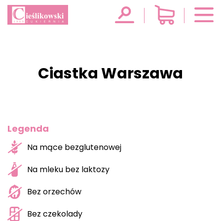
Ciastka Warszawa
Legenda
Na mące bezglutenowej
Na mleku bez laktozy
Bez orzechów
Bez czekolady