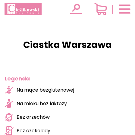
Ciastka Warszawa
Legenda
Na mące bezglutenowej
Na mleku bez laktozy
Bez orzechów
Bez czekolady