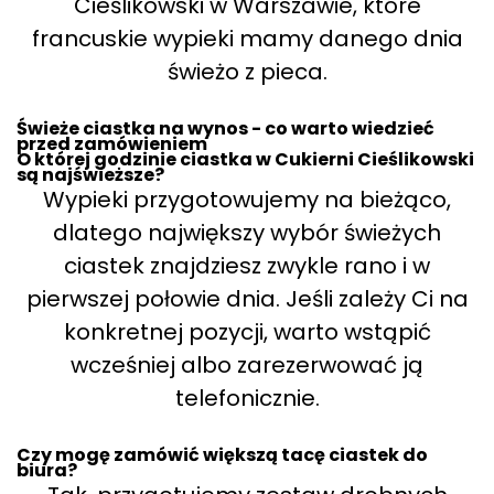
Cieślikowski w Warszawie, które
francuskie wypieki mamy danego dnia
świeżo z pieca.
Świeże ciastka na wynos - co warto wiedzieć
przed zamówieniem
O której godzinie ciastka w Cukierni Cieślikowski
są najświeższe?
Wypieki przygotowujemy na bieżąco,
dlatego największy wybór świeżych
ciastek znajdziesz zwykle rano i w
pierwszej połowie dnia. Jeśli zależy Ci na
konkretnej pozycji, warto wstąpić
wcześniej albo zarezerwować ją
telefonicznie.
Czy mogę zamówić większą tacę ciastek do
biura?