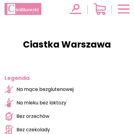
Ciastka Warszawa
Legenda
Na mące bezglutenowej
Na mleku bez laktozy
Bez orzechów
Bez czekolady