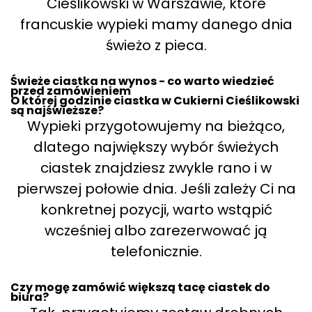
Cieślikowski w Warszawie, które
francuskie wypieki mamy danego dnia
świeżo z pieca.
Świeże ciastka na wynos - co warto wiedzieć
przed zamówieniem
O której godzinie ciastka w Cukierni Cieślikowski
są najświeższe?
Wypieki przygotowujemy na bieżąco,
dlatego największy wybór świeżych
ciastek znajdziesz zwykle rano i w
pierwszej połowie dnia. Jeśli zależy Ci na
konkretnej pozycji, warto wstąpić
wcześniej albo zarezerwować ją
telefonicznie.
Czy mogę zamówić większą tacę ciastek do
biura?