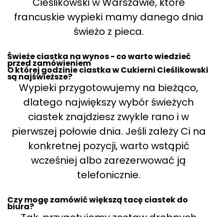
Cieślikowski w Warszawie, które
francuskie wypieki mamy danego dnia
świeżo z pieca.
Świeże ciastka na wynos - co warto wiedzieć
przed zamówieniem
O której godzinie ciastka w Cukierni Cieślikowski
są najświeższe?
Wypieki przygotowujemy na bieżąco,
dlatego największy wybór świeżych
ciastek znajdziesz zwykle rano i w
pierwszej połowie dnia. Jeśli zależy Ci na
konkretnej pozycji, warto wstąpić
wcześniej albo zarezerwować ją
telefonicznie.
Czy mogę zamówić większą tacę ciastek do
biura?