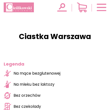
Ciastka Warszawa
Legenda
Na mące bezglutenowej
Na mleku bez laktozy
Bez orzechów
Bez czekolady