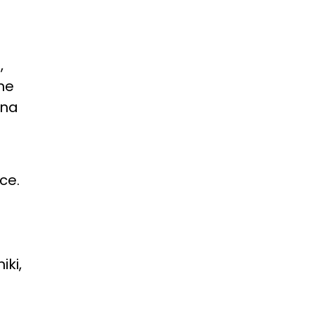
,
ne
 na
.
ce.
iki,