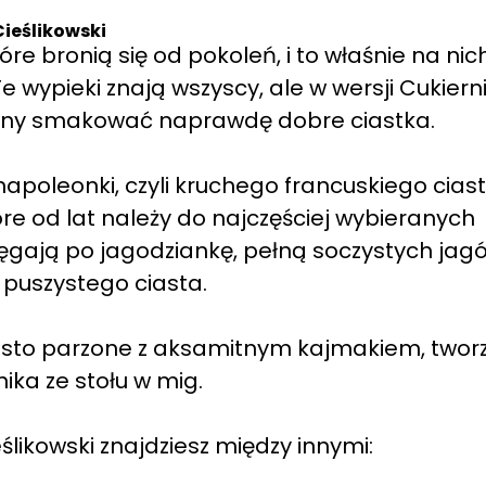
Cieślikowski
óre bronią się od pokoleń, i to właśnie na nic
 wypieki znają wszyscy, ale w wersji Cukiern
winny smakować naprawdę dobre ciastka.
apoleonki, czyli kruchego francuskiego cias
e od lat należy do najczęściej wybieranych
ęgają po jagodziankę, pełną soczystych jagó
puszystego ciasta.
ciasto parzone z aksamitnym kajmakiem, twor
nika ze stołu w mig.
ślikowski znajdziesz między innymi: