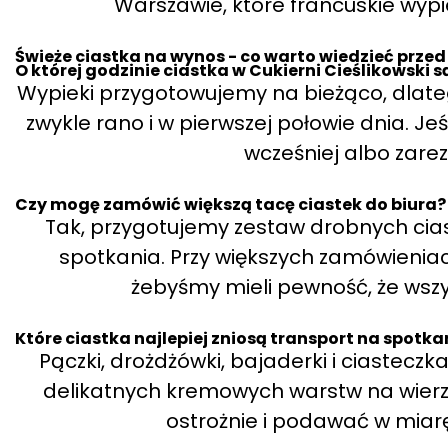
Warszawie, które francuskie wyp
Świeże ciastka na wynos - co warto wiedzieć prz
O której godzinie ciastka w Cukierni Cieślikowski 
Wypieki przygotowujemy na bieżąco, dlateg
zwykle rano i w pierwszej połowie dnia. Jeś
wcześniej albo zarez
Czy mogę zamówić większą tacę ciastek do biura?
Tak, przygotujemy zestaw drobnych cia
spotkania. Przy większych zamówieniach
żebyśmy mieli pewność, że wszy
Które ciastka najlepiej zniosą transport na spotka
Pączki, drożdżówki, bajaderki i ciastecz
delikatnych kremowych warstw na wierzc
ostrożnie i podawać w miar