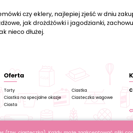
mówki czy eklery, najlepiej zjeść w dniu zaku
żowe, jak drożdżówki i jagodzianki, zachowu
k nieco dłużej.
Oferta
K
C
Torty
Ciastka
Ciastka na specjalne okazje
Ciasteczka wagowe
Ciasta
okies (tzw. ciasteczka). Każdy może zaakceptować pliki c