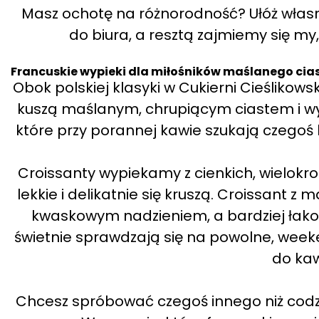
Masz ochotę na różnorodność? Ułóż własn
do biura, a resztą zajmiemy się my
Francuskie wypieki dla miłośników maślanego cia
Obok polskiej klasyki w Cukierni Cieślikowsk
kuszą maślanym, chrupiącym ciastem i wyr
które przy porannej kawie szukają czegoś
Croissanty wypiekamy z cienkich, wielokro
lekkie i delikatnie się kruszą. Croissant 
kwaskowym nadzieniem, a bardziej łakom
świetnie sprawdzają się na powolne, wee
do kaw
Chcesz spróbować czegoś innego niż codzie