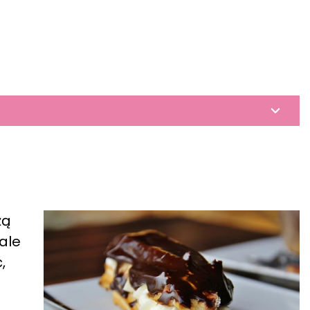
żą
ale
,