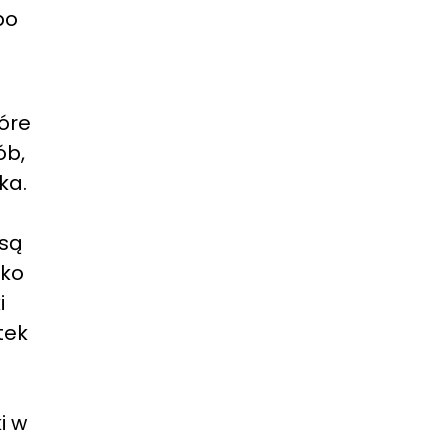
bo
tóre
ób,
ka.
 są
kko
i
tek
i w