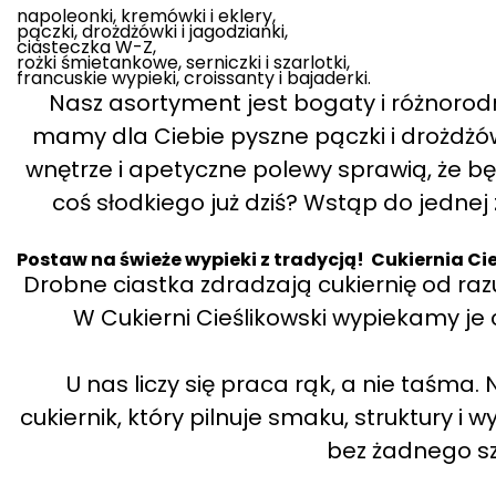
napoleonki, kremówki i eklery,
pączki, drożdżówki i jagodzianki,
ciasteczka W-Z,
rożki śmietankowe, serniczki i szarlotki,
francuskie wypieki, croissanty i bajaderki.
Nasz asortyment jest bogaty i różnorodny
mamy dla Ciebie pyszne pączki i drożdżówk
wnętrze i apetyczne polewy sprawią, że bę
coś słodkiego już dziś? Wstąp do jednej 
Postaw na świeże wypieki z tradycją! Cukiernia Ci
Drobne ciastka zdradzają cukiernię od razu
W Cukierni Cieślikowski wypiekamy je c
U nas liczy się praca rąk, a nie taśm
cukiernik, który pilnuje smaku, struktury i 
bez żadnego s