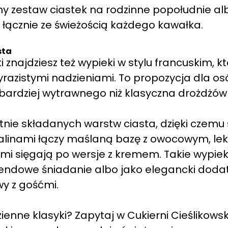
y zestaw ciastek na rodzinne popołudnie al
, łącznie ze świeżością każdego kawałka.
sta
i znajdziesz też wypieki w stylu francuskim, k
azistymi nadzieniami. To propozycja dla os
 bardziej wytrawnego niż klasyczna drożdżów
tnie składanych warstw ciasta, dzięki czemu
z malinami łączy maślaną bazę z owocowym, le
i sięgają po wersje z kremem. Takie wypiek
kendowe śniadanie albo jako elegancki doda
y z gośćmi.
nne klasyki? Zapytaj w Cukierni Cieślikowsk