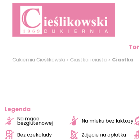
To
Cukiernia Cieślikowski
>
Ciastka i ciasta
>
Ciastka
Legenda
Na mące
Na mleku bez laktozy
bezglutenowej
Bez czekolady
Zdjęcie na opłatku