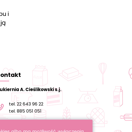
pu i
ją
ontakt
ukiernia A. Cieślikowski s.j.
tel. 22 643 96 22
tel. 885 051 051
informacja@cukierniacieslikowski.pl
ookies albo ma możliwość wyłączenia