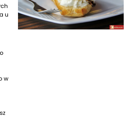
ych
a u
bo
o w
sz
.