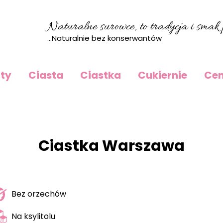
Naturalne surowce, to tradycja i smak p
...Naturalnie bez konserwantów
rty
Ciasta
Ciastka
Cukiernie
Cen
Ciastka Warszawa
Bez orzechów
Na ksylitolu