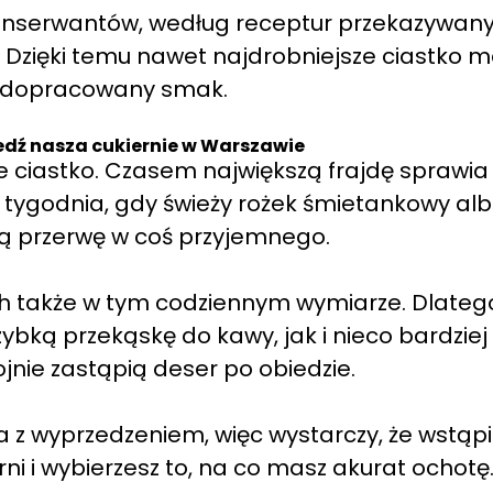
konserwantów, według receptur przekazywan
. Dzięki temu nawet najdrobniejsze ciastko m
, dopracowany smak.
iedź nasza cukiernie w Warszawie
re ciastko. Czasem największą frajdę sprawia
 tygodnia, gdy świeży rożek śmietankowy al
łą przerwę w coś przyjemnego.
ach także w tym codziennym wymiarze. Dlateg
zybką przekąskę do kawy, jak i nieco bardziej
jnie zastąpią deser po obiedzie.
 z wyprzedzeniem, więc wystarczy, że wstąpi
ni i wybierzesz to, na co masz akurat ochotę