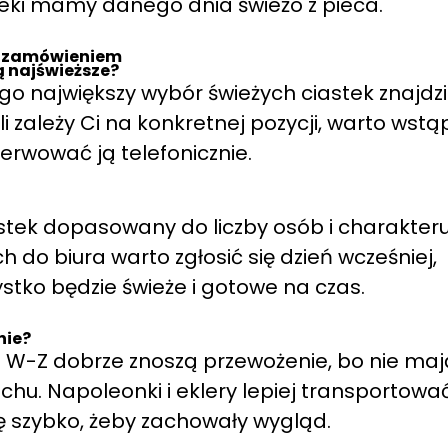
ieki mamy danego dnia świeżo z pieca.
ed zamówieniem
są najświeższe?
o największy wybór świeżych ciastek znajdz
li zależy Ci na konkretnej pozycji, warto wstą
erwować ją telefonicznie.
stek dopasowany do liczby osób i charakter
 do biura warto zgłosić się dzień wcześniej,
stko będzie świeże i gotowe na czas.
nie?
ka W-Z dobrze znoszą przewożenie, bo nie maj
hu. Napoleonki i eklery lepiej transportowa
ę szybko, żeby zachowały wygląd.