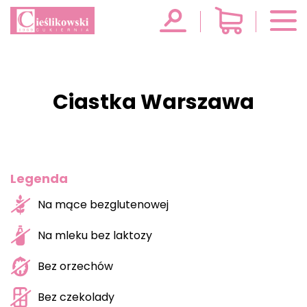
Ciastka Warszawa
Legenda
Na mące bezglutenowej
Na mleku bez laktozy
Bez orzechów
Bez czekolady