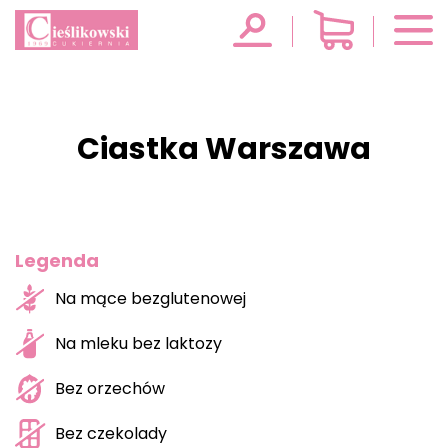
Ciastka Warszawa
Legenda
Na mące bezglutenowej
Na mleku bez laktozy
Bez orzechów
Bez czekolady