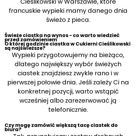
Cieślikowski w Warszawie, które
francuskie wypieki mamy danego dnia
świeżo z pieca.
Świeże ciastka na wynos - co warto wiedzieć
przed zamówieniem
O której godzinie ciastka w Cukierni Cieślikowski
są najświeższe?
Wypieki przygotowujemy na bieżąco,
dlatego największy wybór świeżych
ciastek znajdziesz zwykle rano i w
pierwszej połowie dnia. Jeśli zależy Ci na
konkretnej pozycji, warto wstąpić
wcześniej albo zarezerwować ją
telefonicznie.
Czy mogę zamówić większą tacę ciastek do
biura?