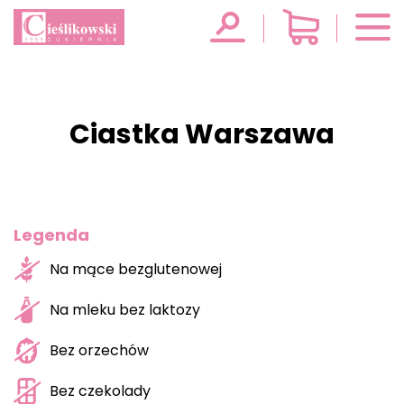
Ciastka Warszawa
Legenda
Na mące bezglutenowej
Na mleku bez laktozy
Bez orzechów
Bez czekolady