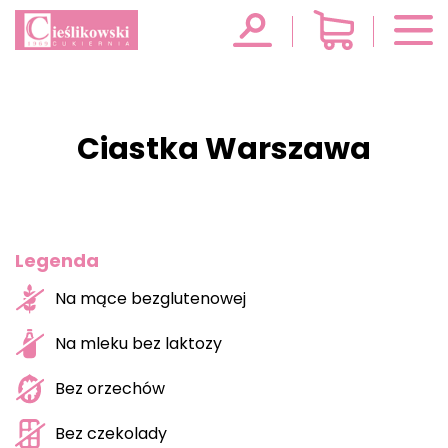
Ciastka Warszawa
Legenda
Na mące bezglutenowej
Na mleku bez laktozy
Bez orzechów
Bez czekolady