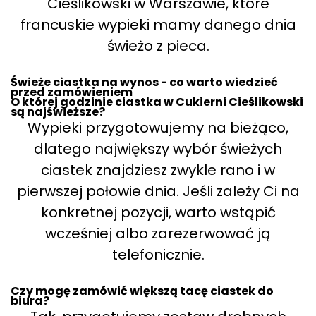
Cieślikowski w Warszawie, które
francuskie wypieki mamy danego dnia
świeżo z pieca.
Świeże ciastka na wynos - co warto wiedzieć
przed zamówieniem
O której godzinie ciastka w Cukierni Cieślikowski
są najświeższe?
Wypieki przygotowujemy na bieżąco,
dlatego największy wybór świeżych
ciastek znajdziesz zwykle rano i w
pierwszej połowie dnia. Jeśli zależy Ci na
konkretnej pozycji, warto wstąpić
wcześniej albo zarezerwować ją
telefonicznie.
Czy mogę zamówić większą tacę ciastek do
biura?